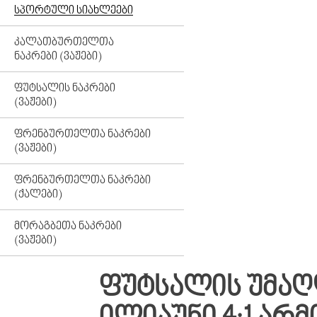
ᲡᲞᲝᲠᲢᲣᲚᲘ ᲡᲘᲐᲮᲚᲔᲔᲑᲘ
ᲙᲐᲚᲐᲗᲑᲣᲠᲗᲔᲚᲗᲐ
ᲜᲐᲙᲠᲔᲑᲘ (ᲕᲐᲟᲔᲑᲘ)
ᲤᲣᲢᲡᲐᲚᲘᲡ ᲜᲐᲙᲠᲔᲑᲘ
(ᲕᲐᲟᲔᲑᲘ)
ᲤᲠᲔᲜᲑᲣᲠᲗᲔᲚᲗᲐ ᲜᲐᲙᲠᲔᲑᲘ
(ᲕᲐᲟᲔᲑᲘ)
ᲤᲠᲔᲜᲑᲣᲠᲗᲔᲚᲗᲐ ᲜᲐᲙᲠᲔᲑᲘ
(ᲥᲐᲚᲔᲑᲘ)
ᲛᲝᲠᲐᲒᲑᲔᲗᲐ ᲜᲐᲙᲠᲔᲑᲘ
(ᲕᲐᲟᲔᲑᲘ)
ᲤᲣᲢᲡᲐᲚᲘᲡ ᲣᲛᲐᲦᲚ