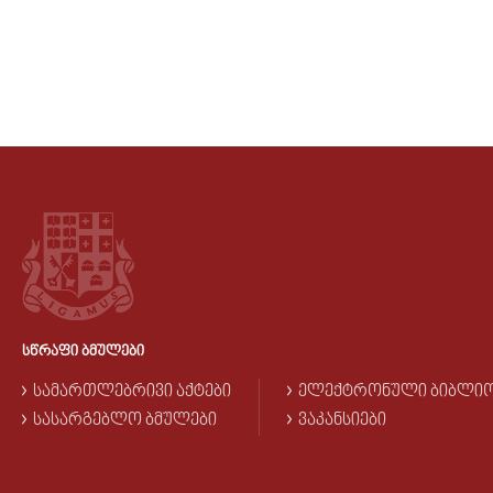
ᲡᲬᲠᲐᲤᲘ ᲑᲛᲣᲚᲔᲑᲘ
ᲡᲐᲛᲐᲠᲗᲚᲔᲑᲠᲘᲕᲘ ᲐᲥᲢᲔᲑᲘ
ᲔᲚᲔᲥᲢᲠᲝᲜᲣᲚᲘ ᲑᲘᲑᲚᲘ
ᲡᲐᲡᲐᲠᲒᲔᲑᲚᲝ ᲑᲛᲣᲚᲔᲑᲘ
ᲕᲐᲙᲐᲜᲡᲘᲔᲑᲘ