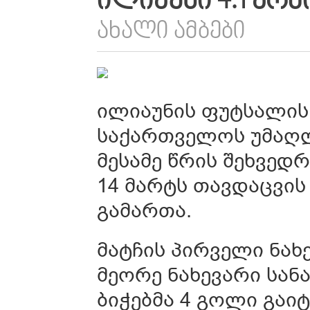
ᲘᲚᲘᲐᲣᲜᲘ 4:1 ᲐᲠᲛ
ᲐᲮᲐᲚᲘ ᲐᲛᲑᲔᲑᲘ
ილიაუნის ფუტსალის
საქართველოს უმაღლე
მესამე წრის შეხვედრე
14 მარტს თავდაცვის
გამართა.
მატჩის პირველი ნა
მეორე ნახევარი სან
ბიჭებმა 4 გოლი გაიტ