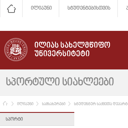
ᲘᲚᲘᲐᲣᲜᲘ
ᲡᲢᲣᲓᲔᲜᲢᲔᲑᲘᲡᲗᲕᲘᲡ
ᲘᲚᲘᲐᲡ ᲡᲐᲮᲔᲚᲛᲬᲘᲤᲝ
ᲣᲜᲘᲕᲔᲠᲡᲘᲢᲔᲢᲘ
ᲡᲞᲝᲠᲢᲣᲚᲘ ᲡᲘᲐᲮᲚᲔᲔᲑᲘ
ᲛᲗᲐᲕᲐᲠᲘ
ᲘᲚᲘᲐᲣᲜᲘ
ᲡᲐᲛᲡᲐᲮᲣᲠᲔᲑᲘ
ᲡᲢᲣᲓᲔᲜᲢᲣᲠ ᲡᲐᲥᲛᲔᲗᲐ ᲓᲔᲞᲐᲠᲢ
ᲡᲞᲝᲠᲢᲘ