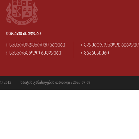
ᲡᲬᲠᲐᲤᲘ ᲑᲛᲣᲚᲔᲑᲘ
ᲡᲐᲛᲐᲠᲗᲚᲔᲑᲠᲘᲕᲘ ᲐᲥᲢᲔᲑᲘ
ᲔᲚᲔᲥᲢᲠᲝᲜᲣᲚᲘ ᲑᲘᲑᲚᲘ
ᲡᲐᲡᲐᲠᲒᲔᲑᲚᲝ ᲑᲛᲣᲚᲔᲑᲘ
ᲕᲐᲙᲐᲜᲡᲘᲔᲑᲘ
© 2015
საიტის განახლების თარიღი : 2026-07-08