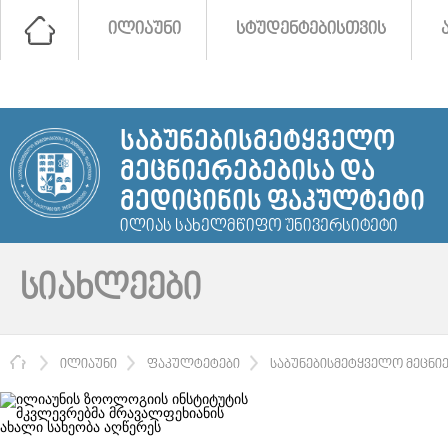
ᲘᲚᲘᲐᲣᲜᲘ
ᲡᲢᲣᲓᲔᲜᲢᲔᲑᲘᲡᲗᲕᲘᲡ
ᲡᲐᲑᲣᲜᲔᲑᲘᲡᲛᲔᲢᲧᲕᲔᲚᲝ
ᲛᲔᲪᲜᲘᲔᲠᲔᲑᲔᲑᲘᲡᲐ ᲓᲐ
ᲛᲔᲓᲘᲪᲘᲜᲘᲡ ᲤᲐᲙᲣᲚᲢᲔᲢᲘ
ᲘᲚᲘᲐᲡ ᲡᲐᲮᲔᲚᲛᲬᲘᲤᲝ ᲣᲜᲘᲕᲔᲠᲡᲘᲢᲔᲢᲘ
ᲡᲘᲐᲮᲚᲔᲔᲑᲘ
ᲛᲗᲐᲕᲐᲠᲘ
ᲘᲚᲘᲐᲣᲜᲘ
ᲤᲐᲙᲣᲚᲢᲔᲢᲔᲑᲘ
ᲡᲐᲑᲣᲜᲔᲑᲘᲡᲛᲔᲢᲧᲕᲔᲚᲝ ᲛᲔᲪᲜᲘ