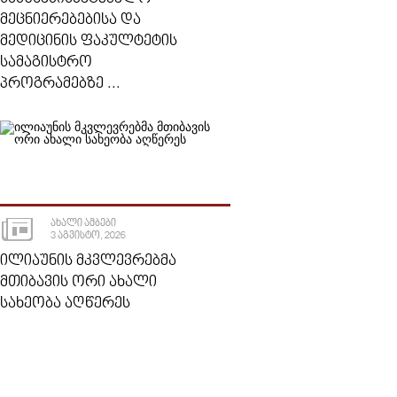
ᲛᲔᲪᲜᲘᲔᲠᲔᲑᲔᲑᲘᲡᲐ ᲓᲐ
ᲛᲔᲓᲘᲪᲘᲜᲘᲡ ᲤᲐᲙᲣᲚᲢᲔᲢᲘᲡ
ᲡᲐᲛᲐᲒᲘᲡᲢᲠᲝ
ᲞᲠᲝᲒᲠᲐᲛᲔᲑᲖᲔ ...
ᲐᲮᲐᲚᲘ ᲐᲛᲑᲔᲑᲘ
3 ᲐᲒᲕᲘᲡᲢᲝ, 2026
ᲘᲚᲘᲐᲣᲜᲘᲡ ᲛᲙᲕᲚᲔᲕᲠᲔᲑᲛᲐ
ᲛᲗᲘᲑᲐᲕᲘᲡ ᲝᲠᲘ ᲐᲮᲐᲚᲘ
ᲡᲐᲮᲔᲝᲑᲐ ᲐᲦᲬᲔᲠᲔᲡ