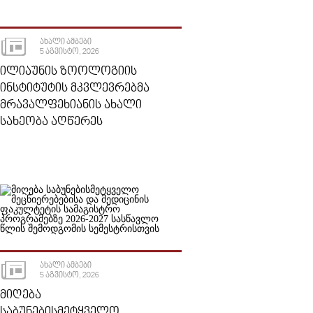
ᲐᲮᲐᲚᲘ ᲐᲛᲑᲔᲑᲘ
5 ᲐᲒᲕᲘᲡᲢᲝ, 2026
ᲘᲚᲘᲐᲣᲜᲘᲡ ᲖᲝᲝᲚᲝᲒᲘᲘᲡ
ᲘᲜᲡᲢᲘᲢᲣᲢᲘᲡ ᲛᲙᲕᲚᲔᲕᲠᲔᲑᲛᲐ
ᲛᲠᲐᲕᲐᲚᲤᲔᲮᲘᲐᲜᲘᲡ ᲐᲮᲐᲚᲘ
ᲡᲐᲮᲔᲝᲑᲐ ᲐᲦᲬᲔᲠᲔᲡ
ᲐᲮᲐᲚᲘ ᲐᲛᲑᲔᲑᲘ
5 ᲐᲒᲕᲘᲡᲢᲝ, 2026
ᲛᲘᲦᲔᲑᲐ
ᲡᲐᲑᲣᲜᲔᲑᲘᲡᲛᲔᲢᲧᲕᲔᲚᲝ