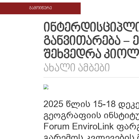
ᲒᲐᲛᲝᲘᲬᲔᲠᲔ
ᲘᲜᲢᲔᲠᲓᲘᲡᲪᲘᲞᲚᲘ
ᲒᲐᲜᲕᲘᲗᲐᲠᲔᲑᲐ −
ᲨᲔᲮᲕᲔᲓᲠᲐ ᲙᲘᲝᲚ
ᲐᲮᲐᲚᲘ ᲐᲛᲑᲔᲑᲘ
2025 წლის 15-18 დე
გეოგრაფიის ინსტიტუტშ
Forum EnviroLink ფ
გარემოს კვლევების