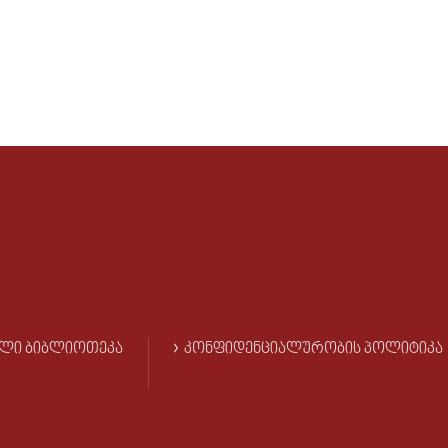
ᲚᲘ ᲑᲘᲑᲚᲘᲝᲗᲔᲙᲐ
ᲙᲝᲜᲤᲘᲓᲔᲜᲪᲘᲐᲚᲣᲠᲝᲑᲘᲡ ᲞᲝᲚᲘᲢᲘᲙᲐ