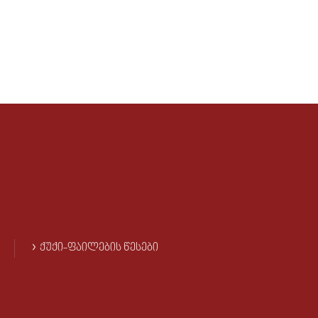
ᲥᲣᲥᲘ-ᲤᲐᲘᲚᲔᲑᲘᲡ ᲬᲔᲡᲔᲑᲘ