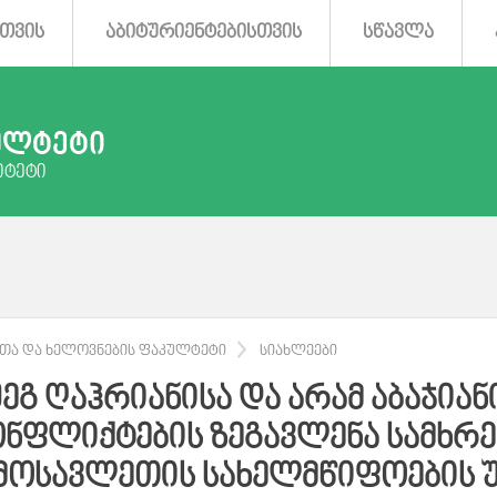
ᲗᲕᲘᲡ
ᲐᲑᲘᲢᲣᲠᲘᲔᲜᲢᲔᲑᲘᲡᲗᲕᲘᲡ
ᲡᲬᲐᲕᲚᲐ
ᲣᲚᲢᲔᲢᲘ
ᲘᲢᲔᲢᲘ
ᲐᲗᲐ ᲓᲐ ᲮᲔᲚᲝᲕᲜᲔᲑᲘᲡ ᲤᲐᲙᲣᲚᲢᲔᲢᲘ
ᲡᲘᲐᲮᲚᲔᲔᲑᲘ
ᲨᲔᲒ ᲦᲐᲰᲠᲘᲐᲜᲘᲡᲐ ᲓᲐ ᲐᲠᲐᲛ ᲐᲑᲐᲯᲘᲐ
ᲝᲜᲤᲚᲘᲥᲢᲔᲑᲘᲡ ᲖᲔᲒᲐᲕᲚᲔᲜᲐ ᲡᲐᲛᲮᲠᲔ
ᲛᲝᲡᲐᲕᲚᲔᲗᲘᲡ ᲡᲐᲮᲔᲚᲛᲬᲘᲤᲝᲔᲑᲘᲡ 