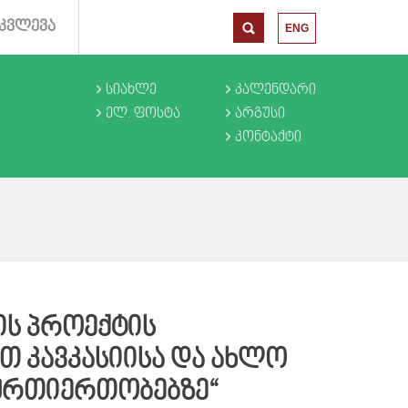
ᲙᲕᲚᲔᲕᲐ
ENG
ᲡᲘᲐᲮᲚᲔ
ᲙᲐᲚᲔᲜᲓᲐᲠᲘ
ᲔᲚ. ᲤᲝᲡᲢᲐ
ᲐᲠᲒᲣᲡᲘ
ᲙᲝᲜᲢᲐᲥᲢᲘ
ᲜᲘᲡ ᲞᲠᲝᲔᲥᲢᲘᲡ
Თ ᲙᲐᲕᲙᲐᲡᲘᲘᲡᲐ ᲓᲐ ᲐᲮᲚᲝ
ᲣᲠᲗᲘᲔᲠᲗᲝᲑᲔᲑᲖᲔ“