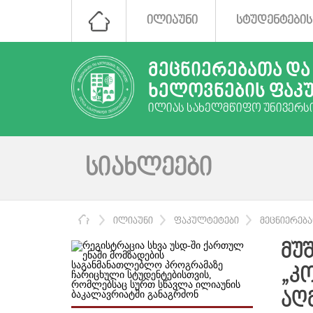
ᲘᲚᲘᲐᲣᲜᲘ
ᲡᲢᲣᲓᲔᲜᲢᲔᲑᲘᲡ
ᲛᲔᲪᲜᲘᲔᲠᲔᲑᲐᲗᲐ ᲓᲐ
ᲮᲔᲚᲝᲕᲜᲔᲑᲘᲡ ᲤᲐᲙ
ᲘᲚᲘᲐᲡ ᲡᲐᲮᲔᲚᲛᲬᲘᲤᲝ ᲣᲜᲘᲕᲔᲠᲡ
ᲡᲘᲐᲮᲚᲔᲔᲑᲘ
ᲛᲗᲐᲕᲐᲠᲘ
ᲘᲚᲘᲐᲣᲜᲘ
ᲤᲐᲙᲣᲚᲢᲔᲢᲔᲑᲘ
ᲛᲔᲪᲜᲘᲔᲠᲔᲑ
ᲛᲣ
„Კ
ᲐᲦ