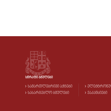
ᲡᲬᲠᲐᲤᲘ ᲑᲛᲣᲚᲔᲑᲘ
ᲡᲐᲛᲐᲠᲗᲚᲔᲑᲠᲘᲕᲘ ᲐᲥᲢᲔᲑᲘ
ᲔᲚᲔᲥᲢᲠᲝᲜᲣ
ᲡᲐᲡᲐᲠᲒᲔᲑᲚᲝ ᲑᲛᲣᲚᲔᲑᲘ
ᲕᲐᲙᲐᲜᲡᲘᲔᲑᲘ