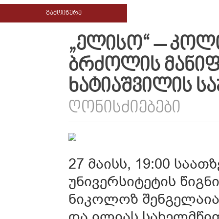
ᲒᲐᲛᲝᲘᲬᲔᲠᲔ
„ᲔᲚᲘᲡᲝ“ – ᲙᲝᲚ
ᲑᲠᲫᲝᲚᲘᲡ ᲛᲐᲜᲘᲤᲔ
ᲮᲐᲢᲘᲐᲨᲕᲘᲚᲘᲡ Ს
ᲦᲝᲜᲘᲡᲫᲘᲔᲑᲔᲑᲘ
27 მაისს, 19:00 საა
უნივერსიტეტის წიგნ
ნიკოლოზ შენგელაიას
და ილიას სახელმწი