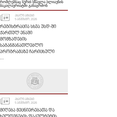
ᲐᲮᲐᲚᲘ ᲐᲛᲑᲔᲑᲘ
5 ᲐᲒᲕᲘᲡᲢᲝ, 2026
ᲠᲔᲒᲘᲡᲢᲠᲐᲪᲘᲐ ᲡᲮᲕᲐ ᲣᲡᲓ-ᲨᲘ
ᲥᲐᲠᲗᲣᲚ ᲔᲜᲐᲨᲘ
ᲛᲝᲛᲖᲐᲓᲔᲑᲘᲡ
ᲡᲐᲒᲐᲜᲛᲐᲜᲐᲗᲚᲔᲑᲚᲝ
ᲞᲠᲝᲒᲠᲐᲛᲐᲖᲔ ᲩᲐᲠᲘᲪᲮᲣᲚᲘ
...
ᲐᲮᲐᲚᲘ ᲐᲛᲑᲔᲑᲘ
5 ᲐᲒᲕᲘᲡᲢᲝ, 2026
ᲛᲘᲦᲔᲑᲐ ᲛᲔᲪᲜᲘᲔᲠᲔᲑᲐᲗᲐ ᲓᲐ
ᲮᲔᲚᲝᲕᲜᲔᲑᲘᲡ ᲤᲐᲙᲣᲚᲢᲔᲢᲘᲡ