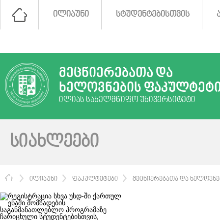
ᲘᲚᲘᲐᲣᲜᲘ
ᲡᲢᲣᲓᲔᲜᲢᲔᲑᲘᲡᲗᲕᲘᲡ
ᲛᲔᲪᲜᲘᲔᲠᲔᲑᲐᲗᲐ ᲓᲐ
ᲮᲔᲚᲝᲕᲜᲔᲑᲘᲡ ᲤᲐᲙᲣᲚᲢᲔᲢ
ᲘᲚᲘᲐᲡ ᲡᲐᲮᲔᲚᲛᲬᲘᲤᲝ ᲣᲜᲘᲕᲔᲠᲡᲘᲢᲔᲢᲘ
ᲡᲘᲐᲮᲚᲔᲔᲑᲘ
ᲛᲗᲐᲕᲐᲠᲘ
ᲘᲚᲘᲐᲣᲜᲘ
ᲤᲐᲙᲣᲚᲢᲔᲢᲔᲑᲘ
ᲛᲔᲪᲜᲘᲔᲠᲔᲑᲐᲗᲐ ᲓᲐ ᲮᲔᲚᲝᲕᲜ