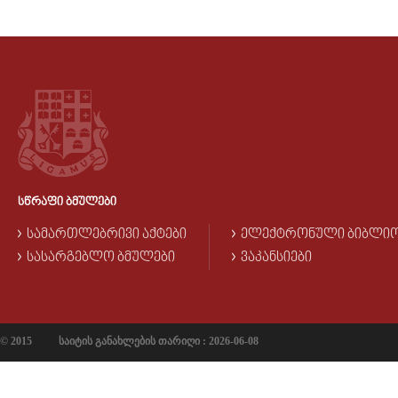
ᲡᲬᲠᲐᲤᲘ ᲑᲛᲣᲚᲔᲑᲘ
ᲡᲐᲛᲐᲠᲗᲚᲔᲑᲠᲘᲕᲘ ᲐᲥᲢᲔᲑᲘ
ᲔᲚᲔᲥᲢᲠᲝᲜᲣᲚᲘ ᲑᲘᲑᲚᲘ
ᲡᲐᲡᲐᲠᲒᲔᲑᲚᲝ ᲑᲛᲣᲚᲔᲑᲘ
ᲕᲐᲙᲐᲜᲡᲘᲔᲑᲘ
© 2015
საიტის განახლების თარიღი : 2026-06-08