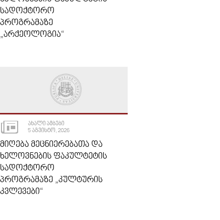
ᲡᲐᲓᲝᲥᲢᲝᲠᲝ
ᲞᲠᲝᲒᲠᲐᲛᲐᲖᲔ
„ᲐᲠᲥᲔᲝᲚᲝᲒᲘᲐ“
ᲐᲮᲐᲚᲘ ᲐᲛᲑᲔᲑᲘ
5 ᲐᲒᲕᲘᲡᲢᲝ, 2026
ᲛᲘᲦᲔᲑᲐ ᲛᲔᲪᲜᲘᲔᲠᲔᲑᲐᲗᲐ ᲓᲐ
ᲮᲔᲚᲝᲕᲜᲔᲑᲘᲡ ᲤᲐᲙᲣᲚᲢᲔᲢᲘᲡ
ᲡᲐᲓᲝᲥᲢᲝᲠᲝ
ᲞᲠᲝᲒᲠᲐᲛᲐᲖᲔ „ᲙᲣᲚᲢᲣᲠᲘᲡ
ᲙᲕᲚᲔᲕᲔᲑᲘ“