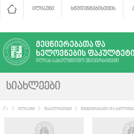
ᲘᲚᲘᲐᲣᲜᲘ
ᲡᲢᲣᲓᲔᲜᲢᲔᲑᲘᲡᲗᲕᲘᲡ
ᲛᲔᲪᲜᲘᲔᲠᲔᲑᲐᲗᲐ ᲓᲐ
ᲮᲔᲚᲝᲕᲜᲔᲑᲘᲡ ᲤᲐᲙᲣᲚᲢᲔᲢ
ᲘᲚᲘᲐᲡ ᲡᲐᲮᲔᲚᲛᲬᲘᲤᲝ ᲣᲜᲘᲕᲔᲠᲡᲘᲢᲔᲢᲘ
ᲡᲘᲐᲮᲚᲔᲔᲑᲘ
ᲛᲗᲐᲕᲐᲠᲘ
ᲘᲚᲘᲐᲣᲜᲘ
ᲤᲐᲙᲣᲚᲢᲔᲢᲔᲑᲘ
ᲛᲔᲪᲜᲘᲔᲠᲔᲑᲐᲗᲐ ᲓᲐ ᲮᲔᲚᲝᲕᲜ