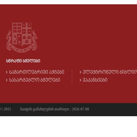
ᲡᲬᲠᲐᲤᲘ ᲑᲛᲣᲚᲔᲑᲘ
ᲡᲐᲛᲐᲠᲗᲚᲔᲑᲠᲘᲕᲘ ᲐᲥᲢᲔᲑᲘ
ᲔᲚᲔᲥᲢᲠᲝᲜᲣᲚᲘ ᲑᲘᲑᲚᲘ
ᲡᲐᲡᲐᲠᲒᲔᲑᲚᲝ ᲑᲛᲣᲚᲔᲑᲘ
ᲕᲐᲙᲐᲜᲡᲘᲔᲑᲘ
© 2015
საიტის განახლების თარიღი : 2026-07-08