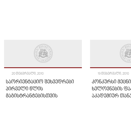
20 ᲗᲔᲑᲔᲠᲕᲐᲚᲘ, 2010
19 ᲗᲔᲑᲔᲠᲕᲐᲚᲘ, 2010
ᲡᲐᲝᲠᲘᲔᲜᲢᲐᲪᲘᲝ ᲨᲔᲮᲕᲔᲓᲠᲔᲑᲘ
ᲙᲝᲜᲙᲣᲠᲡᲘ ᲛᲔᲪᲜ
ᲞᲘᲠᲕᲔᲚᲘ ᲬᲚᲘᲡ
ᲮᲔᲚᲝᲕᲜᲔᲑᲘᲡ Ფ
ᲛᲐᲒᲘᲡᲢᲠᲐᲜᲢᲔᲑᲘᲡᲗᲕᲘᲡ
ᲐᲙᲐᲓᲔᲛᲘᲣᲠ ᲗᲐᲜ