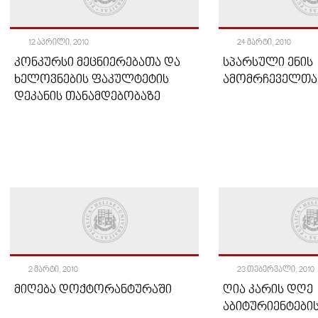
12 ᲐᲞᲠᲘᲚᲘ, 2010
24 ᲛᲐᲠᲢᲘ, 2010
ᲙᲝᲜᲙᲣᲠᲡᲘ ᲛᲔᲪᲜᲘᲔᲠᲔᲑᲐᲗᲐ ᲓᲐ
ᲡᲞᲐᲠᲡᲣᲚᲘ ᲔᲜᲘᲡ
ᲮᲔᲚᲝᲕᲜᲔᲑᲘᲡ ᲤᲐᲙᲣᲚᲢᲔᲢᲘᲡ
ᲐᲛᲝᲛᲠᲩᲔᲕᲔᲚᲗᲐ
ᲓᲔᲙᲐᲜᲘᲡ ᲗᲐᲜᲐᲛᲓᲔᲑᲝᲑᲐᲖᲔ
2 ᲛᲐᲠᲢᲘ, 2010
23 ᲗᲔᲑᲔᲠᲕᲐᲚᲘ, 2010
ᲛᲘᲦᲔᲑᲐ ᲓᲝᲥᲢᲝᲠᲐᲜᲢᲣᲠᲐᲨᲘ
ᲦᲘᲐ ᲙᲐᲠᲘᲡ ᲓᲦᲔ
ᲐᲑᲘᲢᲣᲠᲘᲔᲜᲢᲔᲑᲘ