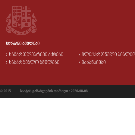
ᲡᲬᲠᲐᲤᲘ ᲑᲛᲣᲚᲔᲑᲘ
ᲡᲐᲛᲐᲠᲗᲚᲔᲑᲠᲘᲕᲘ ᲐᲥᲢᲔᲑᲘ
ᲔᲚᲔᲥᲢᲠᲝᲜᲣᲚᲘ ᲑᲘᲑᲚᲘ
ᲡᲐᲡᲐᲠᲒᲔᲑᲚᲝ ᲑᲛᲣᲚᲔᲑᲘ
ᲕᲐᲙᲐᲜᲡᲘᲔᲑᲘ
© 2015
საიტის განახლების თარიღი : 2026-08-08