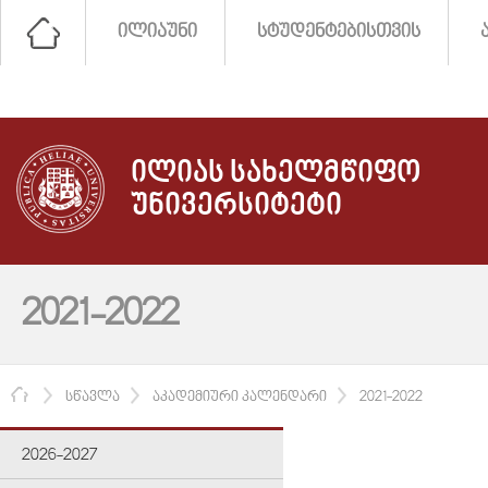
ᲘᲚᲘᲐᲣᲜᲘ
ᲡᲢᲣᲓᲔᲜᲢᲔᲑᲘᲡᲗᲕᲘᲡ
ᲘᲚᲘᲐᲡ ᲡᲐᲮᲔᲚᲛᲬᲘᲤᲝ
ᲣᲜᲘᲕᲔᲠᲡᲘᲢᲔᲢᲘ
2021-2022
ᲛᲗᲐᲕᲐᲠᲘ
ᲡᲬᲐᲕᲚᲐ
ᲐᲙᲐᲓᲔᲛᲘᲣᲠᲘ ᲙᲐᲚᲔᲜᲓᲐᲠᲘ
2021-2022
2026-2027