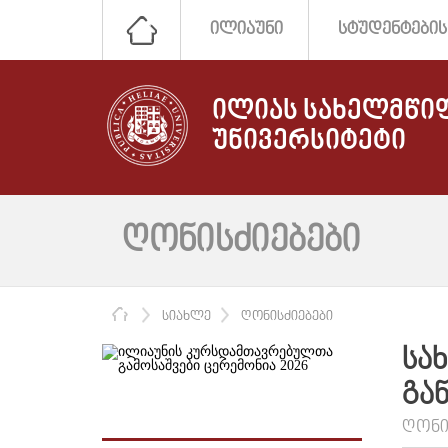
ᲘᲚᲘᲐᲣᲜᲘ
ᲡᲢᲣᲓᲔᲜᲢᲔᲑᲘᲡ
ᲘᲚᲘᲐᲡ ᲡᲐᲮᲔᲚᲛᲬᲘ
ᲣᲜᲘᲕᲔᲠᲡᲘᲢᲔᲢᲘ
ᲦᲝᲜᲘᲡᲫᲘᲔᲑᲔᲑᲘ
ᲛᲗᲐᲕᲐᲠᲘ
ᲡᲘᲐᲮᲚᲔ
ᲦᲝᲜᲘᲡᲫᲘᲔᲑᲔᲑᲘ
ᲡᲐ
ᲒᲐ
ᲦᲝᲜᲘ