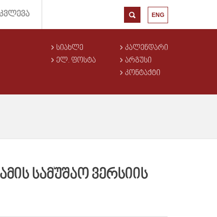
ᲙᲕᲚᲔᲕᲐ
ENG
ᲡᲘᲐᲮᲚᲔ
ᲙᲐᲚᲔᲜᲓᲐᲠᲘ
ᲔᲚ. ᲤᲝᲡᲢᲐ
ᲐᲠᲒᲣᲡᲘ
ᲙᲝᲜᲢᲐᲥᲢᲘ
ᲛᲘᲡ ᲡᲐᲛᲣᲨᲐᲝ ᲕᲔᲠᲡᲘᲘᲡ