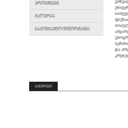
ვიზუა
ᲞᲠᲝᲔᲥᲢᲔᲑᲘ
უნივე
სიძვე
ᲒᲐᲚᲔᲠᲔᲐ
ფიქსა
პოპულ
ᲡᲐᲙᲝᲜᲢᲐᲥᲢᲝ ᲘᲜᲤᲝᲠᲛᲐᲪᲘᲐ
ამყარ
ცხოვრ
სემინ
და პრ
კრებუ
ᲑᲐᲜᲔᲠᲔᲑᲘ