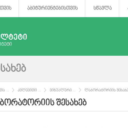
ᲗᲕᲘᲡ
ᲐᲑᲘᲢᲣᲠᲘᲔᲜᲢᲔᲑᲘᲡᲗᲕᲘᲡ
ᲡᲬᲐᲕᲚᲐ
ᲣᲚᲢᲔᲢᲘ
ᲘᲢᲔᲢᲘ
ᲡᲐᲮᲔᲑ
Ა ...
ᲙᲕᲚᲔᲕᲘᲗᲘ ...
ᲕᲘᲖᲣᲐᲚᲣᲠᲘ ...
ᲚᲐᲑᲝᲠᲐᲢᲝᲠᲘᲘᲡ ᲨᲔᲡᲐᲮ
ᲑᲝᲠᲐᲢᲝᲠᲘᲘᲡ ᲨᲔᲡᲐᲮᲔᲑ