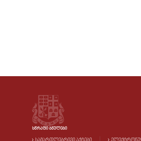
ᲡᲬᲠᲐᲤᲘ ᲑᲛᲣᲚᲔᲑᲘ
ᲡᲐᲛᲐᲠᲗᲚᲔᲑᲠᲘᲕᲘ ᲐᲥᲢᲔᲑᲘ
ᲔᲚᲔᲥᲢᲠᲝᲜᲣ