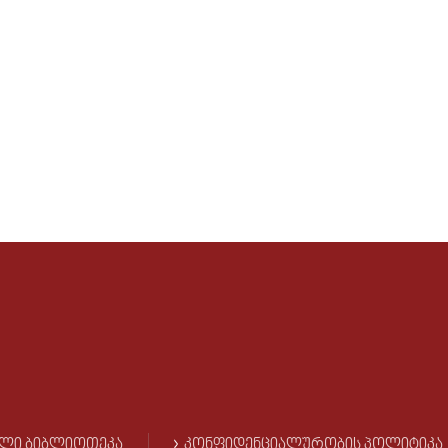
ᲚᲘ ᲑᲘᲑᲚᲘᲝᲗᲔᲙᲐ
ᲙᲝᲜᲤᲘᲓᲔᲜᲪᲘᲐᲚᲣᲠᲝᲑᲘᲡ ᲞᲝᲚᲘᲢᲘᲙᲐ