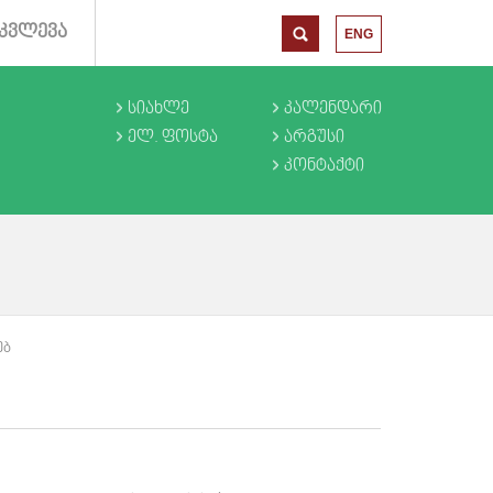
ᲙᲕᲚᲔᲕᲐ
ENG
ᲡᲘᲐᲮᲚᲔ
ᲙᲐᲚᲔᲜᲓᲐᲠᲘ
ᲔᲚ. ᲤᲝᲡᲢᲐ
ᲐᲠᲒᲣᲡᲘ
ᲙᲝᲜᲢᲐᲥᲢᲘ
ᲔᲑ