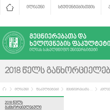
ᲘᲚᲘᲐᲣᲜᲘ
ᲡᲢᲣᲓᲔᲜᲢᲔᲑᲘᲡᲗᲕᲘᲡ
ᲛᲔᲪᲜᲘᲔᲠᲔᲑᲐᲗᲐ ᲓᲐ
ᲮᲔᲚᲝᲕᲜᲔᲑᲘᲡ ᲤᲐᲙᲣᲚᲢᲔᲢ
ᲘᲚᲘᲐᲡ ᲡᲐᲮᲔᲚᲛᲬᲘᲤᲝ ᲣᲜᲘᲕᲔᲠᲡᲘᲢᲔᲢᲘ
2018 ᲬᲔᲚᲡ ᲒᲐᲜᲮᲝᲠᲪᲘᲔᲚᲔ
ᲛᲗᲐᲕᲐᲠᲘ
ᲘᲚᲘᲐᲣᲜᲘ
ᲤᲐᲙᲣᲚᲢᲔᲢᲔᲑᲘ
ᲛᲔᲪᲜᲘᲔᲠᲔᲑᲐᲗᲐ ...
ᲙᲕᲚᲔᲕ
2018 ᲬᲔᲚᲡ
ᲒᲐᲜᲮᲝᲠᲪᲘᲔᲚᲔᲑᲣᲚᲘ