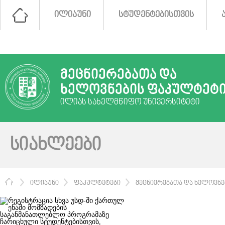
ᲘᲚᲘᲐᲣᲜᲘ
ᲡᲢᲣᲓᲔᲜᲢᲔᲑᲘᲡᲗᲕᲘᲡ
ᲛᲔᲪᲜᲘᲔᲠᲔᲑᲐᲗᲐ ᲓᲐ
ᲮᲔᲚᲝᲕᲜᲔᲑᲘᲡ ᲤᲐᲙᲣᲚᲢᲔᲢ
ᲘᲚᲘᲐᲡ ᲡᲐᲮᲔᲚᲛᲬᲘᲤᲝ ᲣᲜᲘᲕᲔᲠᲡᲘᲢᲔᲢᲘ
ᲡᲘᲐᲮᲚᲔᲔᲑᲘ
ᲛᲗᲐᲕᲐᲠᲘ
ᲘᲚᲘᲐᲣᲜᲘ
ᲤᲐᲙᲣᲚᲢᲔᲢᲔᲑᲘ
ᲛᲔᲪᲜᲘᲔᲠᲔᲑᲐᲗᲐ ᲓᲐ ᲮᲔᲚᲝᲕᲜ