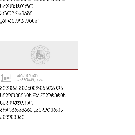
ᲡᲐᲓᲝᲥᲢᲝᲠᲝ
ᲞᲠᲝᲒᲠᲐᲛᲐᲖᲔ
„ᲐᲠᲥᲔᲝᲚᲝᲒᲘᲐ“
ᲐᲮᲐᲚᲘ ᲐᲛᲑᲔᲑᲘ
5 ᲐᲒᲕᲘᲡᲢᲝ, 2026
ᲛᲘᲦᲔᲑᲐ ᲛᲔᲪᲜᲘᲔᲠᲔᲑᲐᲗᲐ ᲓᲐ
ᲮᲔᲚᲝᲕᲜᲔᲑᲘᲡ ᲤᲐᲙᲣᲚᲢᲔᲢᲘᲡ
ᲡᲐᲓᲝᲥᲢᲝᲠᲝ
ᲞᲠᲝᲒᲠᲐᲛᲐᲖᲔ „ᲙᲣᲚᲢᲣᲠᲘᲡ
ᲙᲕᲚᲔᲕᲔᲑᲘ“