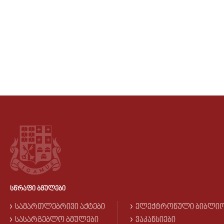
ᲡᲬᲠᲐᲤᲘ ᲑᲛᲣᲚᲔᲑᲘ
ᲡᲐᲛᲐᲠᲗᲚᲔᲑᲠᲘᲕᲘ ᲐᲥᲢᲔᲑᲘ
ᲔᲚᲔᲥᲢᲠᲝᲜᲣᲚᲘ ᲑᲘᲑᲚᲘ
ᲡᲐᲡᲐᲠᲒᲔᲑᲚᲝ ᲑᲛᲣᲚᲔᲑᲘ
ᲕᲐᲙᲐᲜᲡᲘᲔᲑᲘ