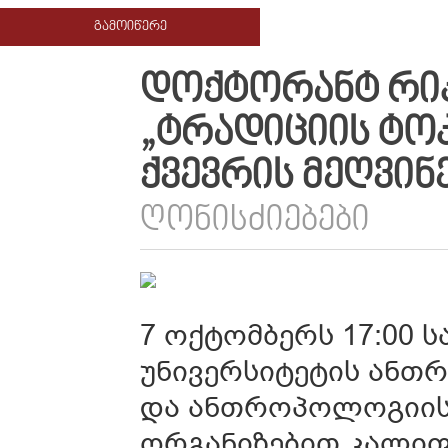
ᲒᲐᲛᲝᲘᲬᲔᲠᲔ
ᲓᲝᲥᲢᲝᲠᲐᲜᲢ ᲠᲘᲙ
„ᲢᲠᲐᲓᲘᲪᲘᲘᲡ ᲢᲝᲙ
ᲥᲕᲔᲕᲠᲘᲡ ᲛᲔᲦᲕᲘᲜ
ᲦᲝᲜᲘᲡᲫᲘᲔᲑᲔᲑᲘ
7 ოქტომბერს 17:00 
უნივერსიტეტის ანთ
და ანთროპოლოგიის
ორგანიზებით კალიფ