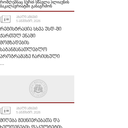
ᲐᲮᲐᲚᲘ ᲐᲛᲑᲔᲑᲘ
5 ᲐᲒᲕᲘᲡᲢᲝ, 2026
ᲠᲔᲒᲘᲡᲢᲠᲐᲪᲘᲐ ᲡᲮᲕᲐ ᲣᲡᲓ-ᲨᲘ
ᲥᲐᲠᲗᲣᲚ ᲔᲜᲐᲨᲘ
ᲛᲝᲛᲖᲐᲓᲔᲑᲘᲡ
ᲡᲐᲒᲐᲜᲛᲐᲜᲐᲗᲚᲔᲑᲚᲝ
ᲞᲠᲝᲒᲠᲐᲛᲐᲖᲔ ᲩᲐᲠᲘᲪᲮᲣᲚᲘ
...
ᲐᲮᲐᲚᲘ ᲐᲛᲑᲔᲑᲘ
5 ᲐᲒᲕᲘᲡᲢᲝ, 2026
ᲛᲘᲦᲔᲑᲐ ᲛᲔᲪᲜᲘᲔᲠᲔᲑᲐᲗᲐ ᲓᲐ
ᲮᲔᲚᲝᲕᲜᲔᲑᲘᲡ ᲤᲐᲙᲣᲚᲢᲔᲢᲘᲡ