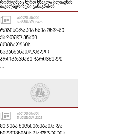
ᲐᲮᲐᲚᲘ ᲐᲛᲑᲔᲑᲘ
5 ᲐᲒᲕᲘᲡᲢᲝ, 2026
ᲠᲔᲒᲘᲡᲢᲠᲐᲪᲘᲐ ᲡᲮᲕᲐ ᲣᲡᲓ-ᲨᲘ
ᲥᲐᲠᲗᲣᲚ ᲔᲜᲐᲨᲘ
ᲛᲝᲛᲖᲐᲓᲔᲑᲘᲡ
ᲡᲐᲒᲐᲜᲛᲐᲜᲐᲗᲚᲔᲑᲚᲝ
ᲞᲠᲝᲒᲠᲐᲛᲐᲖᲔ ᲩᲐᲠᲘᲪᲮᲣᲚᲘ
...
ᲐᲮᲐᲚᲘ ᲐᲛᲑᲔᲑᲘ
5 ᲐᲒᲕᲘᲡᲢᲝ, 2026
ᲛᲘᲦᲔᲑᲐ ᲛᲔᲪᲜᲘᲔᲠᲔᲑᲐᲗᲐ ᲓᲐ
ᲮᲔᲚᲝᲕᲜᲔᲑᲘᲡ ᲤᲐᲙᲣᲚᲢᲔᲢᲘᲡ