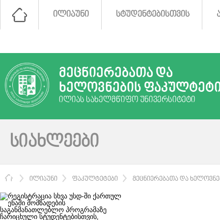
ᲘᲚᲘᲐᲣᲜᲘ
ᲡᲢᲣᲓᲔᲜᲢᲔᲑᲘᲡᲗᲕᲘᲡ
ᲛᲔᲪᲜᲘᲔᲠᲔᲑᲐᲗᲐ ᲓᲐ
ᲮᲔᲚᲝᲕᲜᲔᲑᲘᲡ ᲤᲐᲙᲣᲚᲢᲔᲢ
ᲘᲚᲘᲐᲡ ᲡᲐᲮᲔᲚᲛᲬᲘᲤᲝ ᲣᲜᲘᲕᲔᲠᲡᲘᲢᲔᲢᲘ
ᲡᲘᲐᲮᲚᲔᲔᲑᲘ
ᲛᲗᲐᲕᲐᲠᲘ
ᲘᲚᲘᲐᲣᲜᲘ
ᲤᲐᲙᲣᲚᲢᲔᲢᲔᲑᲘ
ᲛᲔᲪᲜᲘᲔᲠᲔᲑᲐᲗᲐ ᲓᲐ ᲮᲔᲚᲝᲕᲜ