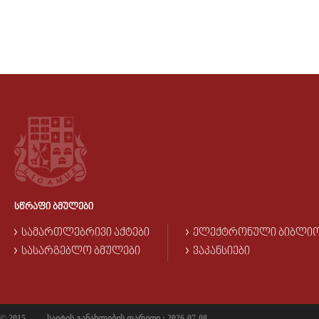
ᲡᲬᲠᲐᲤᲘ ᲑᲛᲣᲚᲔᲑᲘ
ᲡᲐᲛᲐᲠᲗᲚᲔᲑᲠᲘᲕᲘ ᲐᲥᲢᲔᲑᲘ
ᲔᲚᲔᲥᲢᲠᲝᲜᲣᲚᲘ ᲑᲘᲑᲚᲘ
ᲡᲐᲡᲐᲠᲒᲔᲑᲚᲝ ᲑᲛᲣᲚᲔᲑᲘ
ᲕᲐᲙᲐᲜᲡᲘᲔᲑᲘ
© 2015
საიტის განახლების თარიღი : 2026-07-08