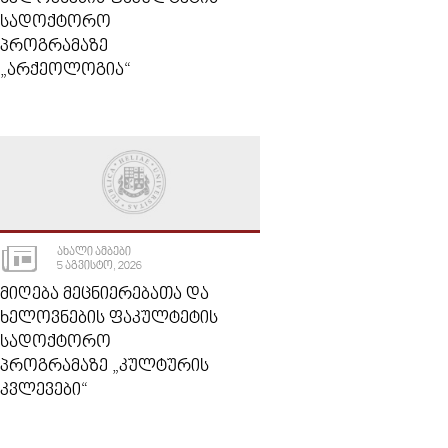
ᲡᲐᲓᲝᲥᲢᲝᲠᲝ
ᲞᲠᲝᲒᲠᲐᲛᲐᲖᲔ
„ᲐᲠᲥᲔᲝᲚᲝᲒᲘᲐ“
ᲐᲮᲐᲚᲘ ᲐᲛᲑᲔᲑᲘ
5 ᲐᲒᲕᲘᲡᲢᲝ, 2026
ᲛᲘᲦᲔᲑᲐ ᲛᲔᲪᲜᲘᲔᲠᲔᲑᲐᲗᲐ ᲓᲐ
ᲮᲔᲚᲝᲕᲜᲔᲑᲘᲡ ᲤᲐᲙᲣᲚᲢᲔᲢᲘᲡ
ᲡᲐᲓᲝᲥᲢᲝᲠᲝ
ᲞᲠᲝᲒᲠᲐᲛᲐᲖᲔ „ᲙᲣᲚᲢᲣᲠᲘᲡ
ᲙᲕᲚᲔᲕᲔᲑᲘ“