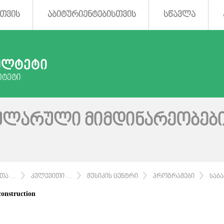
ᲗᲕᲘᲡ
ᲐᲑᲘᲢᲣᲠᲘᲔᲜᲢᲔᲑᲘᲡᲗᲕᲘᲡ
ᲡᲬᲐᲕᲚᲐ
ᲣᲚᲢᲔᲢᲘ
ᲘᲢᲔᲢᲘ
ᲣᲚᲐᲠᲣᲚᲘ ᲛᲘᲛᲓᲘᲜᲐᲠᲔᲝᲑᲔᲑᲘ
Ა ...
ᲙᲕᲚᲔᲕᲘᲗᲘ ...
ᲛᲣᲡᲘᲙᲘᲡ ᲪᲔᲜᲢᲠᲘ
ᲞᲠᲝᲒᲠᲐᲛᲔᲑᲘ
ᲡᲐᲑᲐ
onstruction