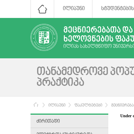
ᲘᲚᲘᲐᲣᲜᲘ
ᲡᲢᲣᲓᲔᲜᲢᲔᲑᲘᲡ
ᲛᲔᲪᲜᲘᲔᲠᲔᲑᲐᲗᲐ ᲓᲐ
ᲮᲔᲚᲝᲕᲜᲔᲑᲘᲡ ᲤᲐᲙ
ᲘᲚᲘᲐᲡ ᲡᲐᲮᲔᲚᲛᲬᲘᲤᲝ ᲣᲜᲘᲕᲔᲠᲡ
ᲗᲐᲜᲐᲛᲔᲓᲠᲝᲕᲔ ᲞᲝᲞ
ᲞᲠᲐᲥᲢᲘᲙᲐ
ᲛᲗᲐᲕᲐᲠᲘ
ᲘᲚᲘᲐᲣᲜᲘ
ᲤᲐᲙᲣᲚᲢᲔᲢᲔᲑᲘ
ᲛᲔᲪᲜᲘᲔᲠᲔᲑᲐᲗ
Under c
ᲫᲘᲠᲘᲗᲐᲓᲘ