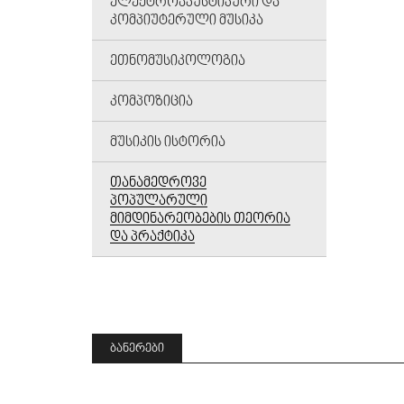
ᲔᲚᲔᲥᲢᲠᲝᲐᲙᲣᲡᲢᲘᲙᲣᲠᲘ ᲓᲐ
ᲙᲝᲛᲞᲘᲣᲢᲔᲠᲣᲚᲘ ᲛᲣᲡᲘᲙᲐ
ᲔᲗᲜᲝᲛᲣᲡᲘᲙᲝᲚᲝᲒᲘᲐ
ᲙᲝᲛᲞᲝᲖᲘᲪᲘᲐ
ᲛᲣᲡᲘᲙᲘᲡ ᲘᲡᲢᲝᲠᲘᲐ
ᲗᲐᲜᲐᲛᲔᲓᲠᲝᲕᲔ
ᲞᲝᲞᲣᲚᲐᲠᲣᲚᲘ
ᲛᲘᲛᲓᲘᲜᲐᲠᲔᲝᲑᲔᲑᲘᲡ ᲗᲔᲝᲠᲘᲐ
ᲓᲐ ᲞᲠᲐᲥᲢᲘᲙᲐ
ᲑᲐᲜᲔᲠᲔᲑᲘ