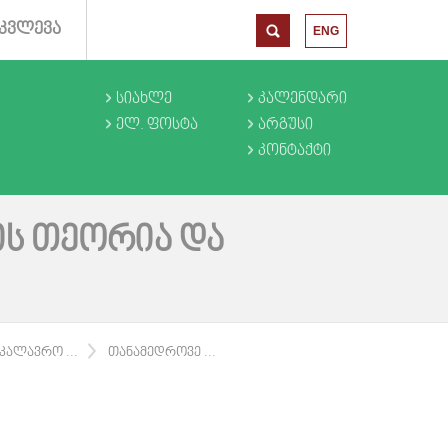
ᲙᲕᲚᲔᲕᲐ
ENG
ᲡᲘᲐᲮᲚᲔ
ᲙᲐᲚᲔᲜᲓᲐᲠᲘ
ᲔᲚ. ᲤᲝᲡᲢᲐ
ᲐᲠᲒᲣᲡᲘ
ᲙᲝᲜᲢᲐᲥᲢᲘ
Ს ᲗᲔᲝᲠᲘᲐ ᲓᲐ
ᲙᲐᲚᲐᲕᲠᲝ ...
ᲗᲐᲜᲐᲛᲔᲓᲠᲝᲕᲔ ...