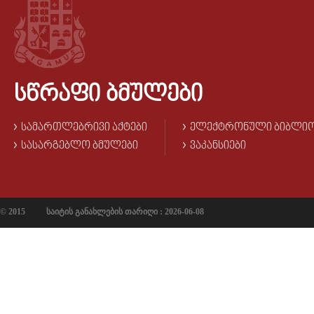
ᲡᲬᲠᲐᲤᲘ ᲑᲛᲣᲚᲔᲑᲘ
ᲡᲐᲛᲐᲠᲗᲚᲔᲑᲠᲘᲕᲘ ᲐᲥᲢᲔᲑᲘ
ᲔᲚᲔᲥᲢᲠᲝᲜᲣᲚᲘ ᲑᲘᲑᲚᲘ
ᲡᲐᲡᲐᲠᲒᲔᲑᲚᲝ ᲑᲛᲣᲚᲔᲑᲘ
ᲕᲐᲙᲐᲜᲡᲘᲔᲑᲘ
© 2015
საიტის განახლების თარიღი : 2026-06-08