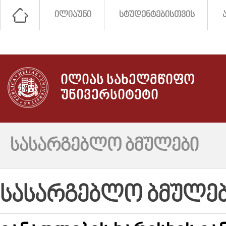
ᲘᲚᲘᲐᲣᲜᲘ
ᲡᲢᲣᲓᲔᲜᲢᲔᲑᲘᲡᲗᲕᲘᲡ
ᲘᲚᲘᲐᲡ ᲡᲐᲮᲔᲚᲛᲬᲘᲤᲝ
ᲣᲜᲘᲕᲔᲠᲡᲘᲢᲔᲢᲘ
ᲡᲐᲡᲐᲠᲒᲔᲑᲚᲝ ᲑᲛᲣᲚᲔᲑᲘ
ᲡᲐᲡᲐᲠᲒᲔᲑᲚᲝ ᲑᲛᲣᲚᲔ