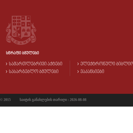
ᲡᲬᲠᲐᲤᲘ ᲑᲛᲣᲚᲔᲑᲘ
ᲡᲐᲛᲐᲠᲗᲚᲔᲑᲠᲘᲕᲘ ᲐᲥᲢᲔᲑᲘ
ᲔᲚᲔᲥᲢᲠᲝᲜᲣᲚᲘ ᲑᲘᲑᲚᲘ
ᲡᲐᲡᲐᲠᲒᲔᲑᲚᲝ ᲑᲛᲣᲚᲔᲑᲘ
ᲕᲐᲙᲐᲜᲡᲘᲔᲑᲘ
© 2015
საიტის განახლების თარიღი : 2026-08-08