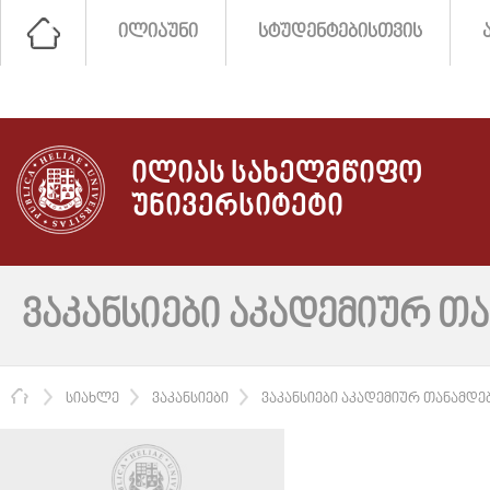
ᲘᲚᲘᲐᲣᲜᲘ
ᲡᲢᲣᲓᲔᲜᲢᲔᲑᲘᲡᲗᲕᲘᲡ
ᲘᲚᲘᲐᲡ ᲡᲐᲮᲔᲚᲛᲬᲘᲤᲝ
ᲣᲜᲘᲕᲔᲠᲡᲘᲢᲔᲢᲘ
ᲕᲐᲙᲐᲜᲡᲘᲔᲑᲘ ᲐᲙᲐᲓᲔᲛᲘᲣᲠ Თ
ᲛᲗᲐᲕᲐᲠᲘ
ᲡᲘᲐᲮᲚᲔ
ᲕᲐᲙᲐᲜᲡᲘᲔᲑᲘ
ᲕᲐᲙᲐᲜᲡᲘᲔᲑᲘ ᲐᲙᲐᲓᲔᲛᲘᲣᲠ ᲗᲐᲜᲐᲛᲓᲔ