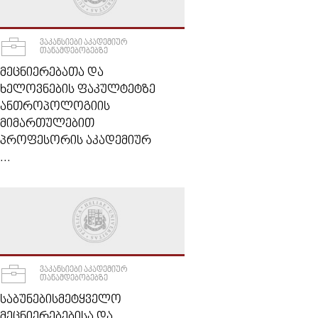
ᲕᲐᲙᲐᲜᲡᲘᲔᲑᲘ ᲐᲙᲐᲓᲔᲛᲘᲣᲠ
ᲗᲐᲜᲐᲛᲓᲔᲑᲝᲑᲔᲑᲖᲔ
ᲛᲔᲪᲜᲘᲔᲠᲔᲑᲐᲗᲐ ᲓᲐ
ᲮᲔᲚᲝᲕᲜᲔᲑᲘᲡ ᲤᲐᲙᲣᲚᲢᲔᲢᲖᲔ
ᲐᲜᲗᲠᲝᲞᲝᲚᲝᲒᲘᲘᲡ
ᲛᲘᲛᲐᲠᲗᲣᲚᲔᲑᲘᲗ
ᲞᲠᲝᲤᲔᲡᲝᲠᲘᲡ ᲐᲙᲐᲓᲔᲛᲘᲣᲠ
...
ᲕᲐᲙᲐᲜᲡᲘᲔᲑᲘ ᲐᲙᲐᲓᲔᲛᲘᲣᲠ
ᲗᲐᲜᲐᲛᲓᲔᲑᲝᲑᲔᲑᲖᲔ
ᲡᲐᲑᲣᲜᲔᲑᲘᲡᲛᲔᲢᲧᲕᲔᲚᲝ
ᲛᲔᲪᲜᲘᲔᲠᲔᲑᲔᲑᲘᲡᲐ ᲓᲐ