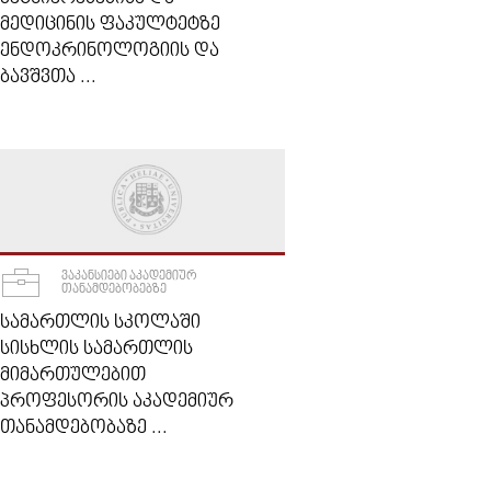
ᲛᲔᲓᲘᲪᲘᲜᲘᲡ ᲤᲐᲙᲣᲚᲢᲔᲢᲖᲔ
ᲔᲜᲓᲝᲙᲠᲘᲜᲝᲚᲝᲒᲘᲘᲡ ᲓᲐ
ᲑᲐᲕᲨᲕᲗᲐ ...
ᲕᲐᲙᲐᲜᲡᲘᲔᲑᲘ ᲐᲙᲐᲓᲔᲛᲘᲣᲠ
ᲗᲐᲜᲐᲛᲓᲔᲑᲝᲑᲔᲑᲖᲔ
ᲡᲐᲛᲐᲠᲗᲚᲘᲡ ᲡᲙᲝᲚᲐᲨᲘ
ᲡᲘᲡᲮᲚᲘᲡ ᲡᲐᲛᲐᲠᲗᲚᲘᲡ
ᲛᲘᲛᲐᲠᲗᲣᲚᲔᲑᲘᲗ
ᲞᲠᲝᲤᲔᲡᲝᲠᲘᲡ ᲐᲙᲐᲓᲔᲛᲘᲣᲠ
ᲗᲐᲜᲐᲛᲓᲔᲑᲝᲑᲐᲖᲔ ...