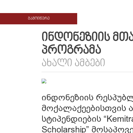
ᲒᲐᲛᲝᲘᲬᲔᲠᲔ
ᲘᲜᲓᲝᲜᲔᲖᲘᲘᲡ ᲛᲗ
ᲞᲠᲝᲒᲠᲐᲛᲐ
ᲐᲮᲐᲚᲘ ᲐᲛᲑᲔᲑᲘ
ინდონეზიის რესპუბლ
მოქალაქეებისთვის ა
სტიპენდიების “Kemitr
Scholarship” მოსაპო