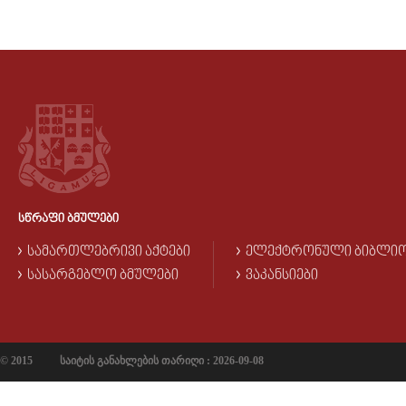
ᲡᲬᲠᲐᲤᲘ ᲑᲛᲣᲚᲔᲑᲘ
ᲡᲐᲛᲐᲠᲗᲚᲔᲑᲠᲘᲕᲘ ᲐᲥᲢᲔᲑᲘ
ᲔᲚᲔᲥᲢᲠᲝᲜᲣᲚᲘ ᲑᲘᲑᲚᲘ
ᲡᲐᲡᲐᲠᲒᲔᲑᲚᲝ ᲑᲛᲣᲚᲔᲑᲘ
ᲕᲐᲙᲐᲜᲡᲘᲔᲑᲘ
© 2015
საიტის განახლების თარიღი : 2026-09-08