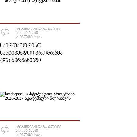
ᲡᲢᲘᲞᲔᲜᲓᲘᲔᲑᲘ ᲓᲐ ᲒᲐᲪᲕᲚᲘᲗᲘ
ᲞᲠᲝᲒᲠᲐᲛᲔᲑᲘ
29 ᲘᲕᲚᲘᲡᲘ, 2026
ᲡᲐᲔᲠᲗᲐᲨᲝᲠᲘᲡᲝ
ᲡᲐᲡᲢᲘᲞᲔᲜᲓᲘᲝ ᲞᲠᲝᲒᲠᲐᲛᲐ
(IES) ᲒᲔᲠᲛᲐᲜᲘᲐᲨᲘ
ᲡᲢᲘᲞᲔᲜᲓᲘᲔᲑᲘ ᲓᲐ ᲒᲐᲪᲕᲚᲘᲗᲘ
ᲞᲠᲝᲒᲠᲐᲛᲔᲑᲘ
22 ᲘᲕᲚᲘᲡᲘ, 2026