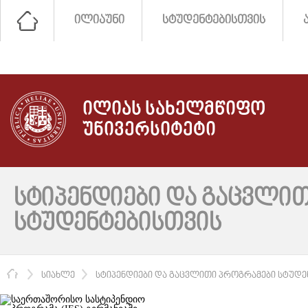
ᲘᲚᲘᲐᲣᲜᲘ
ᲡᲢᲣᲓᲔᲜᲢᲔᲑᲘᲡᲗᲕᲘᲡ
ᲘᲚᲘᲐᲡ ᲡᲐᲮᲔᲚᲛᲬᲘᲤᲝ
ᲣᲜᲘᲕᲔᲠᲡᲘᲢᲔᲢᲘ
ᲡᲢᲘᲞᲔᲜᲓᲘᲔᲑᲘ ᲓᲐ ᲒᲐᲪᲕᲚᲘ
ᲡᲢᲣᲓᲔᲜᲢᲔᲑᲘᲡᲗᲕᲘᲡ
ᲛᲗᲐᲕᲐᲠᲘ
ᲡᲘᲐᲮᲚᲔ
ᲡᲢᲘᲞᲔᲜᲓᲘᲔᲑᲘ ᲓᲐ ᲒᲐᲪᲕᲚᲘᲗᲘ ᲞᲠᲝᲒᲠᲐᲛᲔᲑᲘ ᲡᲢᲣᲓᲔ