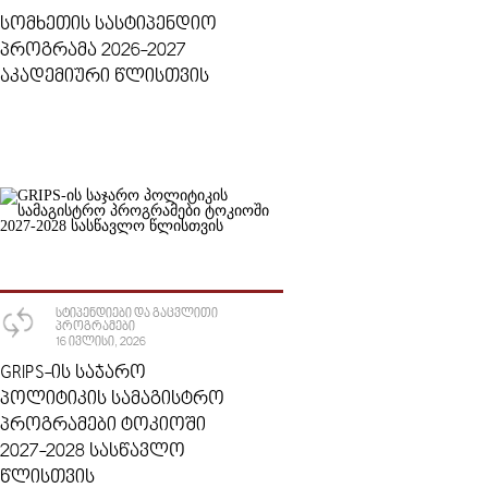
ᲡᲝᲛᲮᲔᲗᲘᲡ ᲡᲐᲡᲢᲘᲞᲔᲜᲓᲘᲝ
ᲞᲠᲝᲒᲠᲐᲛᲐ 2026-2027
ᲐᲙᲐᲓᲔᲛᲘᲣᲠᲘ ᲬᲚᲘᲡᲗᲕᲘᲡ
ᲡᲢᲘᲞᲔᲜᲓᲘᲔᲑᲘ ᲓᲐ ᲒᲐᲪᲕᲚᲘᲗᲘ
ᲞᲠᲝᲒᲠᲐᲛᲔᲑᲘ
16 ᲘᲕᲚᲘᲡᲘ, 2026
GRIPS-ᲘᲡ ᲡᲐᲯᲐᲠᲝ
ᲞᲝᲚᲘᲢᲘᲙᲘᲡ ᲡᲐᲛᲐᲒᲘᲡᲢᲠᲝ
ᲞᲠᲝᲒᲠᲐᲛᲔᲑᲘ ᲢᲝᲙᲘᲝᲨᲘ
2027-2028 ᲡᲐᲡᲬᲐᲕᲚᲝ
ᲬᲚᲘᲡᲗᲕᲘᲡ