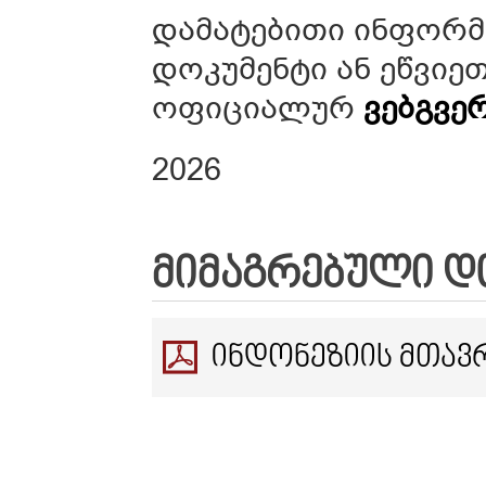
დამატებითი ინფორ
დოკუმენტი ან ეწვიე
ოფიციალურ
ვებგვე
2026
ᲛᲘᲛᲐᲒᲠᲔᲑᲣᲚᲘ Დ
ᲘᲜᲓᲝᲜᲔᲖᲘᲘᲡ ᲛᲗᲐᲕ