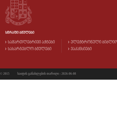
ᲡᲬᲠᲐᲤᲘ ᲑᲛᲣᲚᲔᲑᲘ
ᲡᲐᲛᲐᲠᲗᲚᲔᲑᲠᲘᲕᲘ ᲐᲥᲢᲔᲑᲘ
ᲔᲚᲔᲥᲢᲠᲝᲜᲣᲚᲘ ᲑᲘᲑᲚᲘ
ᲡᲐᲡᲐᲠᲒᲔᲑᲚᲝ ᲑᲛᲣᲚᲔᲑᲘ
ᲕᲐᲙᲐᲜᲡᲘᲔᲑᲘ
© 2015
საიტის განახლების თარიღი : 2026-06-08