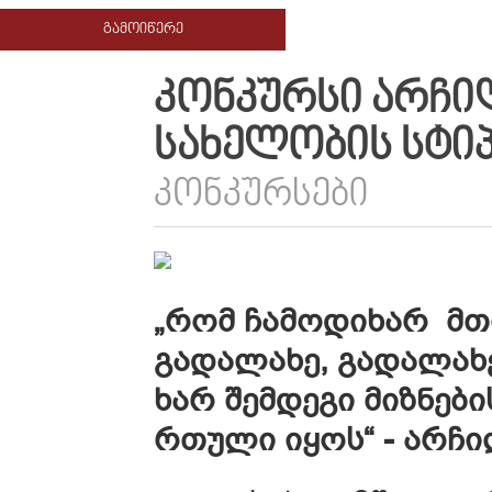
ᲒᲐᲛᲝᲘᲬᲔᲠᲔ
ᲙᲝᲜᲙᲣᲠᲡᲘ ᲐᲠᲩᲘ
ᲡᲐᲮᲔᲚᲝᲑᲘᲡ ᲡᲢᲘ
ᲙᲝᲜᲙᲣᲠᲡᲔᲑᲘ
„
რომ
ჩამოდიხარ
მთ
გადალახე
,
გადალახ
ხარ
შემდეგი
მიზნები
რთული
იყოს
“ -
არჩ