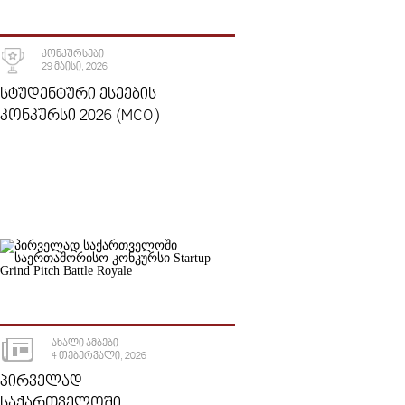
ᲙᲝᲜᲙᲣᲠᲡᲔᲑᲘ
29 ᲛᲐᲘᲡᲘ, 2026
ᲡᲢᲣᲓᲔᲜᲢᲣᲠᲘ ᲔᲡᲔᲔᲑᲘᲡ
ᲙᲝᲜᲙᲣᲠᲡᲘ 2026 (MCO)
ᲐᲮᲐᲚᲘ ᲐᲛᲑᲔᲑᲘ
4 ᲗᲔᲑᲔᲠᲕᲐᲚᲘ, 2026
ᲞᲘᲠᲕᲔᲚᲐᲓ
ᲡᲐᲥᲐᲠᲗᲕᲔᲚᲝᲨᲘ