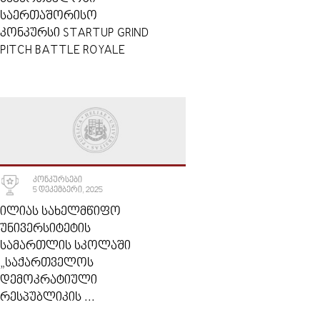
ᲡᲐᲔᲠᲗᲐᲨᲝᲠᲘᲡᲝ
ᲙᲝᲜᲙᲣᲠᲡᲘ STARTUP GRIND
PITCH BATTLE ROYALE
ᲙᲝᲜᲙᲣᲠᲡᲔᲑᲘ
5 ᲓᲔᲙᲔᲛᲑᲔᲠᲘ, 2025
ᲘᲚᲘᲐᲡ ᲡᲐᲮᲔᲚᲛᲬᲘᲤᲝ
ᲣᲜᲘᲕᲔᲠᲡᲘᲢᲔᲢᲘᲡ
ᲡᲐᲛᲐᲠᲗᲚᲘᲡ ᲡᲙᲝᲚᲐᲨᲘ
„ᲡᲐᲥᲐᲠᲗᲕᲔᲚᲝᲡ
ᲓᲔᲛᲝᲙᲠᲐᲢᲘᲣᲚᲘ
ᲠᲔᲡᲞᲣᲑᲚᲘᲙᲘᲡ ...