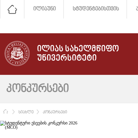
ᲘᲚᲘᲐᲣᲜᲘ
ᲡᲢᲣᲓᲔᲜᲢᲔᲑᲘᲡᲗᲕᲘᲡ
ᲘᲚᲘᲐᲡ ᲡᲐᲮᲔᲚᲛᲬᲘᲤᲝ
ᲣᲜᲘᲕᲔᲠᲡᲘᲢᲔᲢᲘ
ᲙᲝᲜᲙᲣᲠᲡᲔᲑᲘ
ᲛᲗᲐᲕᲐᲠᲘ
ᲡᲘᲐᲮᲚᲔ
ᲙᲝᲜᲙᲣᲠᲡᲔᲑᲘ