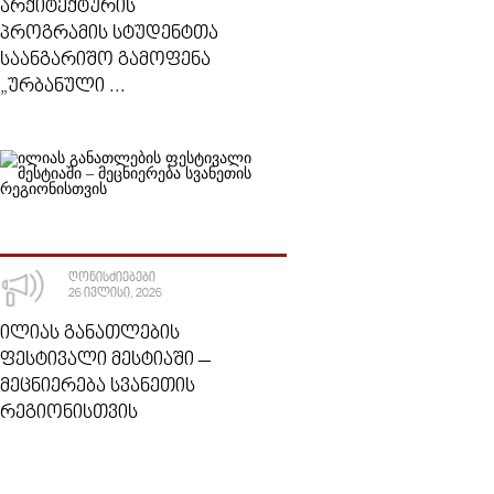
ᲐᲠᲥᲘᲢᲔᲥᲢᲣᲠᲘᲡ
ᲞᲠᲝᲒᲠᲐᲛᲘᲡ ᲡᲢᲣᲓᲔᲜᲢᲗᲐ
ᲡᲐᲐᲜᲒᲐᲠᲘᲨᲝ ᲒᲐᲛᲝᲤᲔᲜᲐ
„ᲣᲠᲑᲐᲜᲣᲚᲘ ...
ᲦᲝᲜᲘᲡᲫᲘᲔᲑᲔᲑᲘ
26 ᲘᲕᲚᲘᲡᲘ, 2026
ᲘᲚᲘᲐᲡ ᲒᲐᲜᲐᲗᲚᲔᲑᲘᲡ
ᲤᲔᲡᲢᲘᲕᲐᲚᲘ ᲛᲔᲡᲢᲘᲐᲨᲘ –
ᲛᲔᲪᲜᲘᲔᲠᲔᲑᲐ ᲡᲕᲐᲜᲔᲗᲘᲡ
ᲠᲔᲒᲘᲝᲜᲘᲡᲗᲕᲘᲡ