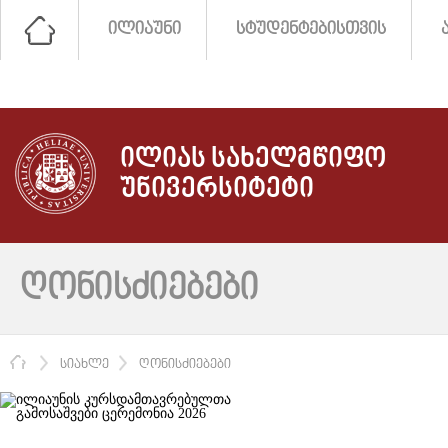
ᲘᲚᲘᲐᲣᲜᲘ
ᲡᲢᲣᲓᲔᲜᲢᲔᲑᲘᲡᲗᲕᲘᲡ
ᲘᲚᲘᲐᲡ ᲡᲐᲮᲔᲚᲛᲬᲘᲤᲝ
ᲣᲜᲘᲕᲔᲠᲡᲘᲢᲔᲢᲘ
ᲦᲝᲜᲘᲡᲫᲘᲔᲑᲔᲑᲘ
ᲛᲗᲐᲕᲐᲠᲘ
ᲡᲘᲐᲮᲚᲔ
ᲦᲝᲜᲘᲡᲫᲘᲔᲑᲔᲑᲘ