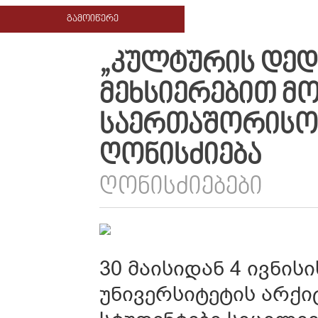
ᲒᲐᲛᲝᲘᲬᲔᲠᲔ
„ᲙᲣᲚᲢᲣᲠᲘᲡ ᲓᲔᲓ
ᲛᲔᲮᲡᲘᲔᲠᲔᲑᲘᲗ Მ
ᲡᲐᲔᲠᲗᲐᲨᲝᲠᲘᲡᲝ 
ᲦᲝᲜᲘᲡᲫᲘᲔᲑᲐ
ᲦᲝᲜᲘᲡᲫᲘᲔᲑᲔᲑᲘ
30 მაისიდან 4 ივნი
უნივერსიტეტის არქი