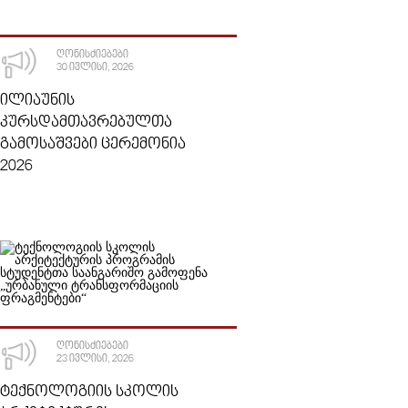
ᲦᲝᲜᲘᲡᲫᲘᲔᲑᲔᲑᲘ
30 ᲘᲕᲚᲘᲡᲘ, 2026
ᲘᲚᲘᲐᲣᲜᲘᲡ
ᲙᲣᲠᲡᲓᲐᲛᲗᲐᲕᲠᲔᲑᲣᲚᲗᲐ
ᲒᲐᲛᲝᲡᲐᲨᲕᲔᲑᲘ ᲪᲔᲠᲔᲛᲝᲜᲘᲐ
2026
ᲦᲝᲜᲘᲡᲫᲘᲔᲑᲔᲑᲘ
23 ᲘᲕᲚᲘᲡᲘ, 2026
ᲢᲔᲥᲜᲝᲚᲝᲒᲘᲘᲡ ᲡᲙᲝᲚᲘᲡ