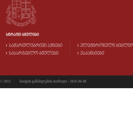
ᲡᲬᲠᲐᲤᲘ ᲑᲛᲣᲚᲔᲑᲘ
ᲡᲐᲛᲐᲠᲗᲚᲔᲑᲠᲘᲕᲘ ᲐᲥᲢᲔᲑᲘ
ᲔᲚᲔᲥᲢᲠᲝᲜᲣᲚᲘ ᲑᲘᲑᲚᲘ
ᲡᲐᲡᲐᲠᲒᲔᲑᲚᲝ ᲑᲛᲣᲚᲔᲑᲘ
ᲕᲐᲙᲐᲜᲡᲘᲔᲑᲘ
© 2015
საიტის განახლების თარიღი : 2026-06-08