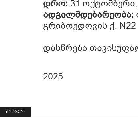
დრო:
31 ოქტომბერი,
ადგილმდებარეობა:
გრიბოედოვის ქ. N22
დასწრება თავისუფა
2025
ᲑᲐᲜᲔᲠᲔᲑᲘ