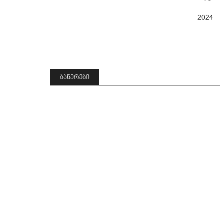
2024
ᲑᲐᲜᲔᲠᲔᲑᲘ