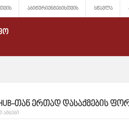
ᲗᲕᲘᲡ
ᲐᲑᲘᲢᲣᲠᲘᲔᲜᲢᲔᲑᲘᲡᲗᲕᲘᲡ
ᲡᲬᲐᲕᲚᲐ
ᲤᲝ
 HUB-ᲗᲐᲜ ᲔᲠᲗᲐᲓ ᲓᲐᲡᲐᲥᲛᲔᲑᲘᲡ ᲤᲝᲠ
Ი ᲐᲛᲑᲔᲑᲘ