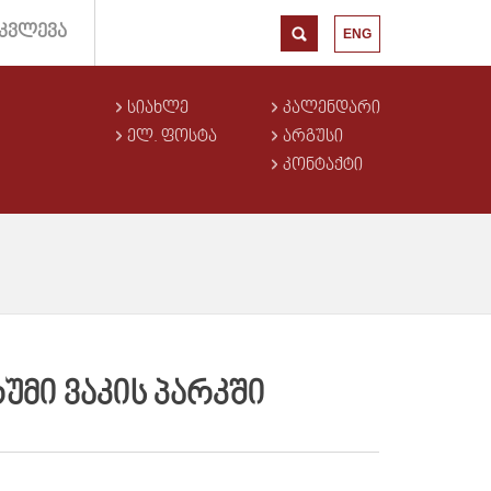
ᲙᲕᲚᲔᲕᲐ
ENG
ᲡᲘᲐᲮᲚᲔ
ᲙᲐᲚᲔᲜᲓᲐᲠᲘ
ᲔᲚ. ᲤᲝᲡᲢᲐ
ᲐᲠᲒᲣᲡᲘ
ᲙᲝᲜᲢᲐᲥᲢᲘ
ᲣᲛᲘ ᲕᲐᲙᲘᲡ ᲞᲐᲠᲙᲨᲘ