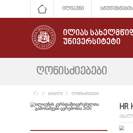
ᲘᲚᲘᲐᲣᲜᲘ
ᲡᲢᲣᲓᲔᲜᲢᲔᲑᲘᲡ
ᲘᲚᲘᲐᲡ ᲡᲐᲮᲔᲚᲛᲬᲘ
ᲣᲜᲘᲕᲔᲠᲡᲘᲢᲔᲢᲘ
ᲦᲝᲜᲘᲡᲫᲘᲔᲑᲔᲑᲘ
ᲛᲗᲐᲕᲐᲠᲘ
ᲡᲘᲐᲮᲚᲔ
ᲦᲝᲜᲘᲡᲫᲘᲔᲑᲔᲑᲘ
HR
ᲐᲮᲐᲚ