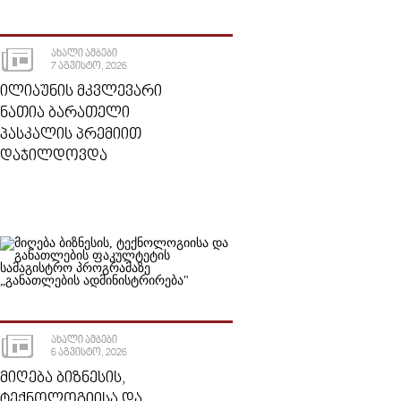
ᲐᲮᲐᲚᲘ ᲐᲛᲑᲔᲑᲘ
7 ᲐᲒᲕᲘᲡᲢᲝ, 2026
ᲘᲚᲘᲐᲣᲜᲘᲡ ᲛᲙᲕᲚᲔᲕᲐᲠᲘ
ᲜᲐᲗᲘᲐ ᲑᲐᲠᲐᲗᲔᲚᲘ
ᲞᲐᲡᲙᲐᲚᲘᲡ ᲞᲠᲔᲛᲘᲘᲗ
ᲓᲐᲯᲘᲚᲓᲝᲕᲓᲐ
ᲐᲮᲐᲚᲘ ᲐᲛᲑᲔᲑᲘ
6 ᲐᲒᲕᲘᲡᲢᲝ, 2026
ᲛᲘᲦᲔᲑᲐ ᲑᲘᲖᲜᲔᲡᲘᲡ,
ᲢᲔᲥᲜᲝᲚᲝᲒᲘᲘᲡᲐ ᲓᲐ