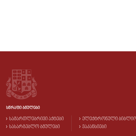
ᲡᲬᲠᲐᲤᲘ ᲑᲛᲣᲚᲔᲑᲘ
ᲡᲐᲛᲐᲠᲗᲚᲔᲑᲠᲘᲕᲘ ᲐᲥᲢᲔᲑᲘ
ᲔᲚᲔᲥᲢᲠᲝᲜᲣᲚᲘ ᲑᲘᲑᲚᲘ
ᲡᲐᲡᲐᲠᲒᲔᲑᲚᲝ ᲑᲛᲣᲚᲔᲑᲘ
ᲕᲐᲙᲐᲜᲡᲘᲔᲑᲘ