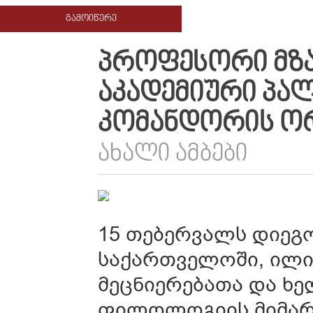
ᲒᲐᲛᲝᲘᲬᲔᲠᲔ
ᲞᲠᲝᲤᲔᲡᲝᲠᲘ ᲛᲖ
ᲐᲙᲐᲓᲔᲛᲘᲣᲠᲘ ᲞᲐᲚ
ᲙᲝᲛᲐᲜᲓᲝᲠᲘᲡ Ო
ᲐᲮᲐᲚᲘ ᲐᲛᲑᲔᲑᲘ
15 თებერვალს დიეგ
საქართველოში, ილი
მეცნიერებათა და ხ
ფილოლოგიის მიმარ