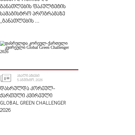
ᲒᲐᲜᲐᲗᲚᲔᲑᲘᲡ ᲤᲐᲙᲣᲚᲢᲔᲢᲘᲡ
ᲡᲐᲛᲐᲒᲘᲡᲢᲠᲝ ᲞᲠᲝᲒᲠᲐᲛᲐᲖᲔ
„ᲒᲐᲜᲐᲗᲚᲔᲑᲘᲡ ...
ᲐᲮᲐᲚᲘ ᲐᲛᲑᲔᲑᲘ
5 ᲐᲒᲕᲘᲡᲢᲝ, 2026
ᲓᲐᲡᲠᲣᲚᲓᲐ ᲙᲝᲠᲔᲣᲚ-
ᲥᲐᲠᲗᲣᲚᲘ ᲙᲕᲘᲠᲔᲣᲚᲘ
GLOBAL GREEN CHALLENGER
2026