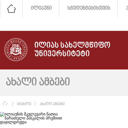
ᲘᲚᲘᲐᲣᲜᲘ
ᲡᲢᲣᲓᲔᲜᲢᲔᲑᲘᲡᲗᲕᲘᲡ
ᲘᲚᲘᲐᲡ ᲡᲐᲮᲔᲚᲛᲬᲘᲤᲝ
ᲣᲜᲘᲕᲔᲠᲡᲘᲢᲔᲢᲘ
ᲐᲮᲐᲚᲘ ᲐᲛᲑᲔᲑᲘ
ᲛᲗᲐᲕᲐᲠᲘ
ᲡᲘᲐᲮᲚᲔ
ᲐᲮᲐᲚᲘ ᲐᲛᲑᲔᲑᲘ