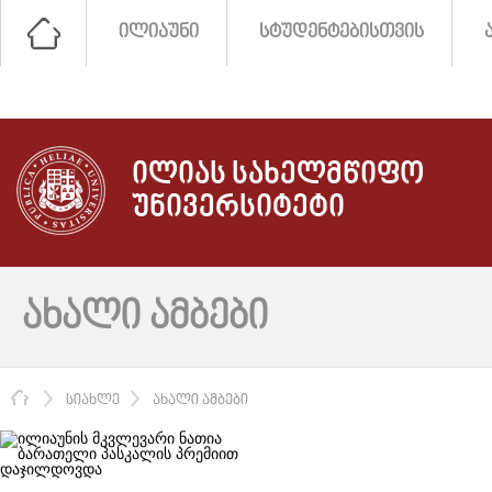
ᲘᲚᲘᲐᲣᲜᲘ
ᲡᲢᲣᲓᲔᲜᲢᲔᲑᲘᲡᲗᲕᲘᲡ
ᲘᲚᲘᲐᲡ ᲡᲐᲮᲔᲚᲛᲬᲘᲤᲝ
ᲣᲜᲘᲕᲔᲠᲡᲘᲢᲔᲢᲘ
ᲐᲮᲐᲚᲘ ᲐᲛᲑᲔᲑᲘ
ᲛᲗᲐᲕᲐᲠᲘ
ᲡᲘᲐᲮᲚᲔ
ᲐᲮᲐᲚᲘ ᲐᲛᲑᲔᲑᲘ