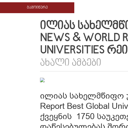
ᲒᲐᲛᲝᲘᲬᲔᲠᲔ
ᲘᲚᲘᲐᲡ ᲡᲐᲮᲔᲚᲛᲬᲘ
NEWS & WORLD R
UNIVERSITIES ᲠᲔ
ᲐᲮᲐᲚᲘ ᲐᲛᲑᲔᲑᲘ
ილიას სახელმწიფო უნ
Report Best Global U
ქვეყნის 1750 საუკ
დაწესებულებას შორი