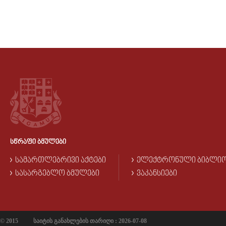
ᲡᲬᲠᲐᲤᲘ ᲑᲛᲣᲚᲔᲑᲘ
ᲡᲐᲛᲐᲠᲗᲚᲔᲑᲠᲘᲕᲘ ᲐᲥᲢᲔᲑᲘ
ᲔᲚᲔᲥᲢᲠᲝᲜᲣᲚᲘ ᲑᲘᲑᲚᲘ
ᲡᲐᲡᲐᲠᲒᲔᲑᲚᲝ ᲑᲛᲣᲚᲔᲑᲘ
ᲕᲐᲙᲐᲜᲡᲘᲔᲑᲘ
© 2015
საიტის განახლების თარიღი : 2026-07-08