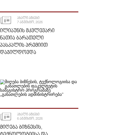
ᲐᲮᲐᲚᲘ ᲐᲛᲑᲔᲑᲘ
7 ᲐᲒᲕᲘᲡᲢᲝ, 2026
ᲘᲚᲘᲐᲣᲜᲘᲡ ᲛᲙᲕᲚᲔᲕᲐᲠᲘ
ᲜᲐᲗᲘᲐ ᲑᲐᲠᲐᲗᲔᲚᲘ
ᲞᲐᲡᲙᲐᲚᲘᲡ ᲞᲠᲔᲛᲘᲘᲗ
ᲓᲐᲯᲘᲚᲓᲝᲕᲓᲐ
ᲐᲮᲐᲚᲘ ᲐᲛᲑᲔᲑᲘ
6 ᲐᲒᲕᲘᲡᲢᲝ, 2026
ᲛᲘᲦᲔᲑᲐ ᲑᲘᲖᲜᲔᲡᲘᲡ,
ᲢᲔᲥᲜᲝᲚᲝᲒᲘᲘᲡᲐ ᲓᲐ