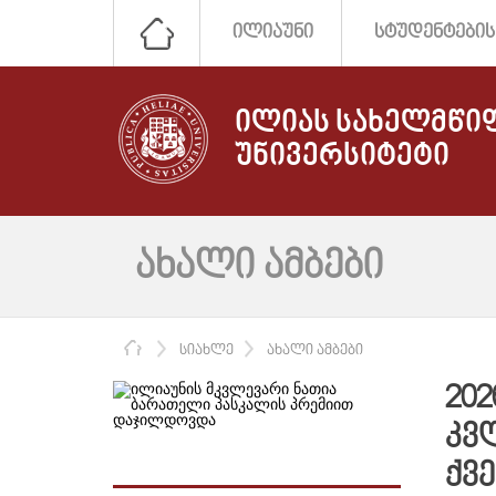
ᲘᲚᲘᲐᲣᲜᲘ
ᲡᲢᲣᲓᲔᲜᲢᲔᲑᲘᲡ
ᲘᲚᲘᲐᲡ ᲡᲐᲮᲔᲚᲛᲬᲘ
ᲣᲜᲘᲕᲔᲠᲡᲘᲢᲔᲢᲘ
ᲐᲮᲐᲚᲘ ᲐᲛᲑᲔᲑᲘ
ᲛᲗᲐᲕᲐᲠᲘ
ᲡᲘᲐᲮᲚᲔ
ᲐᲮᲐᲚᲘ ᲐᲛᲑᲔᲑᲘ
20
ᲙᲕ
ᲥᲕ