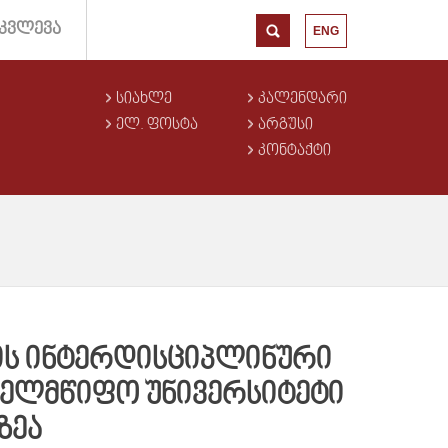
ᲙᲕᲚᲔᲕᲐ
ENG
ᲡᲘᲐᲮᲚᲔ
ᲙᲐᲚᲔᲜᲓᲐᲠᲘ
ᲔᲚ. ᲤᲝᲡᲢᲐ
ᲐᲠᲒᲣᲡᲘ
ᲙᲝᲜᲢᲐᲥᲢᲘ
N-ᲘᲡ ᲘᲜᲢᲔᲠᲓᲘᲡᲪᲘᲞᲚᲘᲜᲣᲠᲘ
ᲮᲔᲚᲛᲬᲘᲤᲝ ᲣᲜᲘᲕᲔᲠᲡᲘᲢᲔᲢᲘ
ᲖᲔᲐ