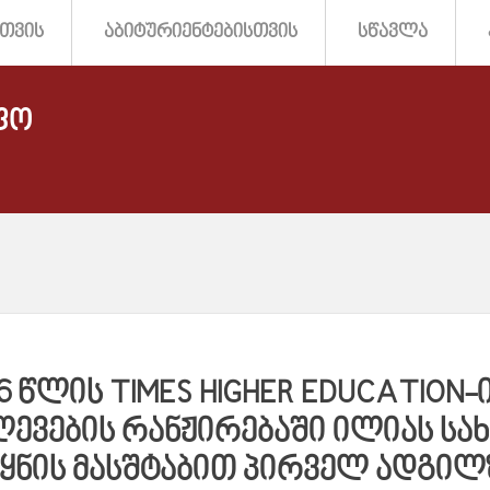
ᲗᲕᲘᲡ
ᲐᲑᲘᲢᲣᲠᲘᲔᲜᲢᲔᲑᲘᲡᲗᲕᲘᲡ
ᲡᲬᲐᲕᲚᲐ
ᲤᲝ
26 ᲬᲚᲘᲡ TIMES HIGHER EDUCATIO
ᲚᲔᲕᲔᲑᲘᲡ ᲠᲐᲜᲟᲘᲠᲔᲑᲐᲨᲘ ᲘᲚᲘᲐᲡ ᲡᲐ
ᲔᲧᲜᲘᲡ ᲛᲐᲡᲨᲢᲐᲑᲘᲗ ᲞᲘᲠᲕᲔᲚ ᲐᲓᲒᲘᲚ