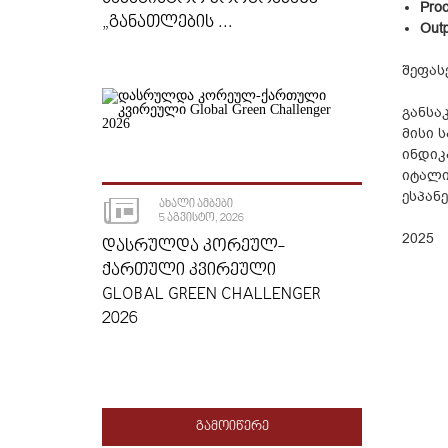
Pro
„ᲒᲐᲜᲐᲗᲚᲔᲑᲘᲡ ...
Outp
შეფას
განსა
მისი 
ინდიკ
იტალი
ესპანე
ᲐᲮᲐᲚᲘ ᲐᲛᲑᲔᲑᲘ
5 ᲐᲒᲕᲘᲡᲢᲝ, 2026
2025
ᲓᲐᲡᲠᲣᲚᲓᲐ ᲙᲝᲠᲔᲣᲚ-
ᲥᲐᲠᲗᲣᲚᲘ ᲙᲕᲘᲠᲔᲣᲚᲘ
GLOBAL GREEN CHALLENGER
2026
ᲒᲐᲛᲝᲘᲬᲔᲠᲔ