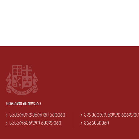
ᲡᲬᲠᲐᲤᲘ ᲑᲛᲣᲚᲔᲑᲘ
ᲡᲐᲛᲐᲠᲗᲚᲔᲑᲠᲘᲕᲘ ᲐᲥᲢᲔᲑᲘ
ᲔᲚᲔᲥᲢᲠᲝᲜᲣᲚᲘ ᲑᲘᲑᲚᲘ
ᲡᲐᲡᲐᲠᲒᲔᲑᲚᲝ ᲑᲛᲣᲚᲔᲑᲘ
ᲕᲐᲙᲐᲜᲡᲘᲔᲑᲘ