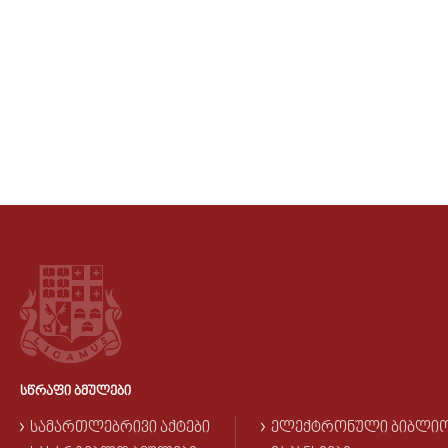
ᲡᲬᲠᲐᲤᲘ ᲑᲛᲣᲚᲔᲑᲘ
ᲡᲐᲛᲐᲠᲗᲚᲔᲑᲠᲘᲕᲘ ᲐᲥᲢᲔᲑᲘ
ᲔᲚᲔᲥᲢᲠᲝᲜᲣᲚᲘ ᲑᲘᲑᲚᲘ