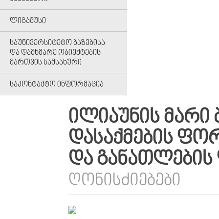
ᲚᲘᲒᲐᲛᲣᲡᲘ
ᲡᲐᲣᲜᲘᲕᲔᲠᲡᲘᲢᲔᲢᲝ ᲑᲐᲖᲔᲑᲘᲡᲐ
ᲓᲐ ᲓᲐᲛᲮᲛᲐᲠᲔ ᲝᲑᲘᲔᲥᲢᲔᲑᲘᲡ
ᲛᲐᲠᲗᲕᲘᲡ ᲡᲐᲛᲡᲐᲮᲣᲠᲘ
ᲡᲐᲙᲝᲜᲢᲐᲥᲢᲝ ᲘᲜᲤᲝᲠᲛᲐᲪᲘᲐ
ᲘᲚᲘᲐᲣᲜᲘᲡ ᲛᲐᲠᲘ
ᲓᲐᲡᲐᲥᲛᲔᲑᲘᲡ ᲤᲝᲠ
ᲓᲐ ᲒᲐᲜᲐᲗᲚᲔᲑᲘᲡ
ᲦᲝᲜᲘᲡᲫᲘᲔᲑᲔᲑᲘ