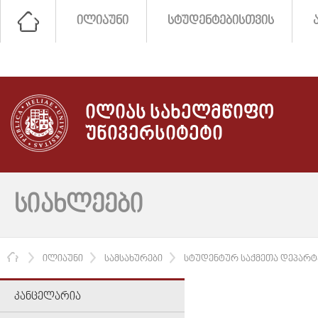
ᲘᲚᲘᲐᲣᲜᲘ
ᲡᲢᲣᲓᲔᲜᲢᲔᲑᲘᲡᲗᲕᲘᲡ
ᲘᲚᲘᲐᲡ ᲡᲐᲮᲔᲚᲛᲬᲘᲤᲝ
ᲣᲜᲘᲕᲔᲠᲡᲘᲢᲔᲢᲘ
ᲡᲘᲐᲮᲚᲔᲔᲑᲘ
ᲛᲗᲐᲕᲐᲠᲘ
ᲘᲚᲘᲐᲣᲜᲘ
ᲡᲐᲛᲡᲐᲮᲣᲠᲔᲑᲘ
ᲡᲢᲣᲓᲔᲜᲢᲣᲠ ᲡᲐᲥᲛᲔᲗᲐ ᲓᲔᲞᲐᲠᲢ
ᲙᲐᲜᲪᲔᲚᲐᲠᲘᲐ