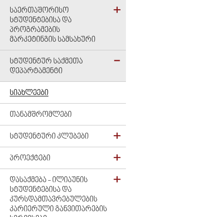
ᲡᲐᲔᲠᲗᲐᲨᲝᲠᲘᲡᲝ
ᲡᲢᲣᲓᲔᲜᲢᲔᲑᲘᲡᲐ ᲓᲐ
ᲞᲠᲝᲒᲠᲐᲛᲔᲑᲘᲡ
ᲛᲐᲠᲙᲔᲢᲘᲜᲒᲘᲡ ᲡᲐᲛᲡᲐᲮᲣᲠᲘ
ᲡᲢᲣᲓᲔᲜᲢᲣᲠ ᲡᲐᲥᲛᲔᲗᲐ
ᲓᲔᲞᲐᲠᲢᲐᲛᲔᲜᲢᲘ
ᲡᲘᲐᲮᲚᲔᲔᲑᲘ
ᲗᲐᲜᲐᲛᲨᲠᲝᲛᲚᲔᲑᲘ
ᲡᲢᲣᲓᲔᲜᲢᲣᲠᲘ ᲙᲚᲣᲑᲔᲑᲘ
ᲞᲠᲝᲔᲥᲢᲔᲑᲘ
ᲓᲐᲡᲐᲥᲛᲔᲑᲐ - ᲘᲚᲘᲐᲣᲜᲘᲡ
ᲡᲢᲣᲓᲔᲜᲢᲔᲑᲘᲡᲐ ᲓᲐ
ᲙᲣᲠᲡᲓᲐᲛᲗᲐᲕᲠᲔᲑᲣᲚᲔᲑᲘᲡ
ᲙᲐᲠᲘᲔᲠᲣᲚᲘ ᲒᲐᲜᲕᲘᲗᲐᲠᲔᲑᲘᲡ