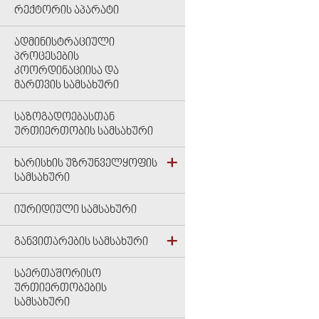
ᲠᲔᲥᲢᲝᲠᲘᲡ ᲐᲞᲐᲠᲐᲢᲘ
ᲐᲓᲛᲘᲜᲘᲡᲢᲠᲐᲪᲘᲣᲚᲘ
ᲞᲠᲝᲪᲔᲡᲔᲑᲘᲡ
ᲙᲝᲝᲠᲓᲘᲜᲐᲪᲘᲘᲡᲐ ᲓᲐ
ᲛᲐᲠᲗᲕᲘᲡ ᲡᲐᲛᲡᲐᲮᲣᲠᲘ
ᲡᲐᲖᲝᲒᲐᲓᲝᲔᲑᲐᲡᲗᲐᲜ
ᲣᲠᲗᲘᲔᲠᲗᲝᲑᲘᲡ ᲡᲐᲛᲡᲐᲮᲣᲠᲘ
ᲮᲐᲠᲘᲡᲮᲘᲡ ᲣᲖᲠᲣᲜᲕᲔᲚᲧᲝᲤᲘᲡ
ᲡᲐᲛᲡᲐᲮᲣᲠᲘ
ᲘᲣᲠᲘᲓᲘᲣᲚᲘ ᲡᲐᲛᲡᲐᲮᲣᲠᲘ
ᲒᲐᲜᲕᲘᲗᲐᲠᲔᲑᲘᲡ ᲡᲐᲛᲡᲐᲮᲣᲠᲘ
ᲡᲐᲔᲠᲗᲐᲨᲝᲠᲘᲡᲝ
ᲣᲠᲗᲘᲔᲠᲗᲝᲑᲔᲑᲘᲡ
ᲡᲐᲛᲡᲐᲮᲣᲠᲘ