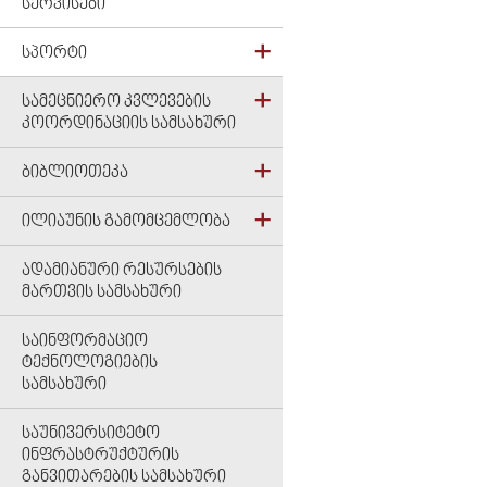
ᲡᲔᲠᲕᲘᲡᲔᲑᲘ
ᲡᲞᲝᲠᲢᲘ
ᲡᲐᲛᲔᲪᲜᲘᲔᲠᲝ ᲙᲕᲚᲔᲕᲔᲑᲘᲡ
ᲙᲝᲝᲠᲓᲘᲜᲐᲪᲘᲘᲡ ᲡᲐᲛᲡᲐᲮᲣᲠᲘ
ᲑᲘᲑᲚᲘᲝᲗᲔᲙᲐ
ᲘᲚᲘᲐᲣᲜᲘᲡ ᲒᲐᲛᲝᲛᲪᲔᲛᲚᲝᲑᲐ
ᲐᲓᲐᲛᲘᲐᲜᲣᲠᲘ ᲠᲔᲡᲣᲠᲡᲔᲑᲘᲡ
ᲛᲐᲠᲗᲕᲘᲡ ᲡᲐᲛᲡᲐᲮᲣᲠᲘ
ᲡᲐᲘᲜᲤᲝᲠᲛᲐᲪᲘᲝ
ᲢᲔᲥᲜᲝᲚᲝᲒᲘᲔᲑᲘᲡ
ᲡᲐᲛᲡᲐᲮᲣᲠᲘ
ᲡᲐᲣᲜᲘᲕᲔᲠᲡᲘᲢᲔᲢᲝ
ᲘᲜᲤᲠᲐᲡᲢᲠᲣᲥᲢᲣᲠᲘᲡ
ᲒᲐᲜᲕᲘᲗᲐᲠᲔᲑᲘᲡ ᲡᲐᲛᲡᲐᲮᲣᲠᲘ