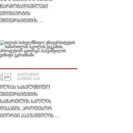
ᲬᲐᲠᲛᲝᲛᲐᲓᲒᲔᲜᲚᲔᲑᲘ
ᲔᲓᲘᲜᲑᲣᲠᲒᲘᲡ
ᲣᲜᲘᲕᲔᲠᲡᲘᲢᲔᲢᲘᲡ ...
ᲐᲮᲐᲚᲘ ᲐᲛᲑᲔᲑᲘ
30 ᲘᲕᲜᲘᲡᲘ, 2026
ᲘᲚᲘᲐᲡ ᲡᲐᲮᲔᲚᲛᲬᲘᲤᲝ
ᲣᲜᲘᲕᲔᲠᲡᲘᲢᲔᲢᲘᲡ
ᲡᲐᲛᲐᲠᲗᲚᲘᲡ ᲡᲙᲝᲚᲘᲡ
ᲓᲔᲙᲐᲜᲘᲡ, ᲞᲠᲝᲤᲔᲡᲝᲠ
ᲒᲘᲝᲠᲒᲘ ᲞᲐᲞᲣᲐᲨᲕᲘᲚᲘᲡ ...