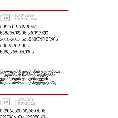
ᲐᲮᲐᲚᲘ ᲐᲛᲑᲔᲑᲘ
15 ᲘᲕᲚᲘᲡᲘ, 2026
ᲨᲘᲓᲐ ᲛᲝᲑᲘᲚᲝᲑᲐ
ᲡᲐᲛᲐᲠᲗᲚᲘᲡ ᲡᲙᲝᲚᲐᲨᲘ
2026-2027 ᲡᲐᲡᲬᲐᲕᲚᲝ ᲬᲚᲘᲡ
ᲨᲔᲛᲝᲓᲒᲝᲛᲘᲡ
ᲡᲔᲛᲔᲡᲢᲠᲘᲡᲗᲕᲘᲡ
ᲐᲮᲐᲚᲘ ᲐᲛᲑᲔᲑᲘ
1 ᲘᲕᲚᲘᲡᲘ, 2026
ᲘᲚᲘᲐᲣᲜᲘᲡ ᲐᲓᲐᲛᲘᲐᲜᲘᲡ
ᲣᲤᲚᲔᲑᲐᲗᲐ ᲙᲚᲘᲜᲘᲙᲘᲡ