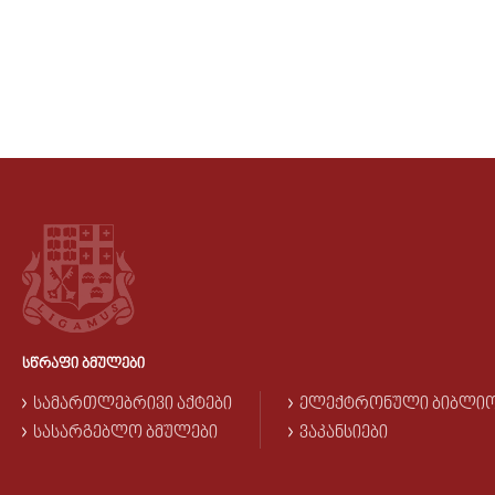
ᲡᲬᲠᲐᲤᲘ ᲑᲛᲣᲚᲔᲑᲘ
ᲡᲐᲛᲐᲠᲗᲚᲔᲑᲠᲘᲕᲘ ᲐᲥᲢᲔᲑᲘ
ᲔᲚᲔᲥᲢᲠᲝᲜᲣᲚᲘ ᲑᲘᲑᲚᲘ
ᲡᲐᲡᲐᲠᲒᲔᲑᲚᲝ ᲑᲛᲣᲚᲔᲑᲘ
ᲕᲐᲙᲐᲜᲡᲘᲔᲑᲘ