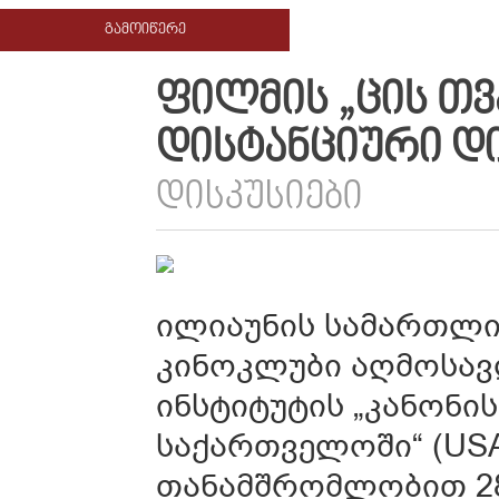
ᲒᲐᲛᲝᲘᲬᲔᲠᲔ
ᲤᲘᲚᲛᲘᲡ „ᲪᲘᲡ ᲗᲕ
ᲓᲘᲡᲢᲐᲜᲪᲘᲣᲠᲘ Დ
ᲓᲘᲡᲙᲣᲡᲘᲔᲑᲘ
ილიაუნის სამართლი
კინოკლუბი აღმოსა
ინსტიტუტის „კანონი
საქართველოში“ (US
თანამშრომლობით 28 