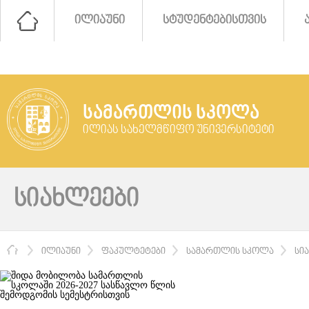
ᲘᲚᲘᲐᲣᲜᲘ
ᲡᲢᲣᲓᲔᲜᲢᲔᲑᲘᲡᲗᲕᲘᲡ
ᲡᲐᲛᲐᲠᲗᲚᲘᲡ ᲡᲙᲝᲚᲐ
ᲘᲚᲘᲐᲡ ᲡᲐᲮᲔᲚᲛᲬᲘᲤᲝ ᲣᲜᲘᲕᲔᲠᲡᲘᲢᲔᲢᲘ
ᲡᲘᲐᲮᲚᲔᲔᲑᲘ
ᲛᲗᲐᲕᲐᲠᲘ
ᲘᲚᲘᲐᲣᲜᲘ
ᲤᲐᲙᲣᲚᲢᲔᲢᲔᲑᲘ
ᲡᲐᲛᲐᲠᲗᲚᲘᲡ ᲡᲙᲝᲚᲐ
ᲡᲘ