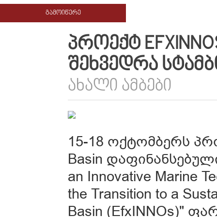
ᲒᲐᲛᲝᲘᲬᲔᲠᲔ
ᲞᲠᲝᲔᲥᲢ EFXINNO
ᲨᲔᲮᲕᲔᲓᲠᲐ ᲡᲢᲐᲛ
ᲐᲮᲐᲚᲘ ᲐᲛᲑᲔᲑᲘ
15-18 ოქტომბერს პრო
Basin დაფინანსებული 
an Innovative Marine T
the Transition to a Sus
Basin (EfxINNOs)" 