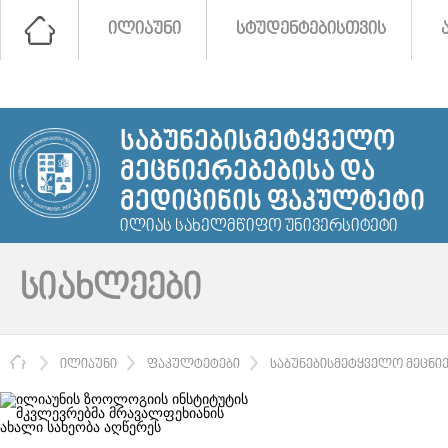
ᲘᲚᲘᲐᲣᲜᲘ
ᲡᲢᲣᲓᲔᲜᲢᲔᲑᲘᲡᲗᲕᲘᲡ
ᲡᲐᲑᲣᲜᲔᲑᲘᲡᲛᲔᲢᲧᲕᲔᲚᲝ
ᲛᲔᲪᲜᲘᲔᲠᲔᲑᲔᲑᲘᲡᲐ ᲓᲐ
ᲛᲔᲓᲘᲪᲘᲜᲘᲡ ᲤᲐᲙᲣᲚᲢᲔᲢᲘ
ᲘᲚᲘᲐᲡ ᲡᲐᲮᲔᲚᲛᲬᲘᲤᲝ ᲣᲜᲘᲕᲔᲠᲡᲘᲢᲔᲢᲘ
ᲡᲘᲐᲮᲚᲔᲔᲑᲘ
ᲛᲗᲐᲕᲐᲠᲘ
ᲘᲚᲘᲐᲣᲜᲘ
ᲤᲐᲙᲣᲚᲢᲔᲢᲔᲑᲘ
ᲡᲐᲑᲣᲜᲔᲑᲘᲡᲛᲔᲢᲧᲕᲔᲚᲝ ᲛᲔᲪᲜᲘ