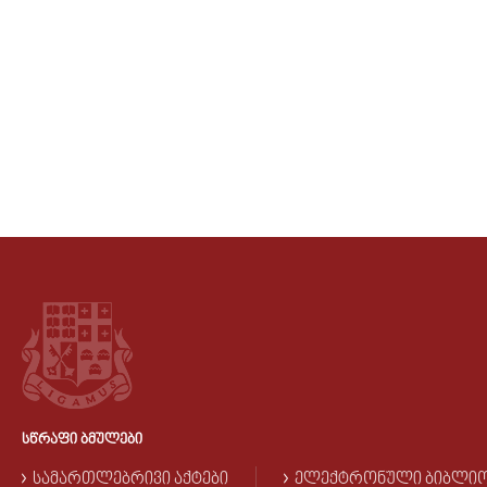
ᲡᲬᲠᲐᲤᲘ ᲑᲛᲣᲚᲔᲑᲘ
ᲡᲐᲛᲐᲠᲗᲚᲔᲑᲠᲘᲕᲘ ᲐᲥᲢᲔᲑᲘ
ᲔᲚᲔᲥᲢᲠᲝᲜᲣᲚᲘ ᲑᲘᲑᲚᲘ