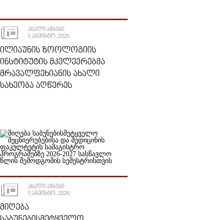
ᲐᲮᲐᲚᲘ ᲐᲛᲑᲔᲑᲘ
5 ᲐᲒᲕᲘᲡᲢᲝ, 2026
ᲘᲚᲘᲐᲣᲜᲘᲡ ᲖᲝᲝᲚᲝᲒᲘᲘᲡ
ᲘᲜᲡᲢᲘᲢᲣᲢᲘᲡ ᲛᲙᲕᲚᲔᲕᲠᲔᲑᲛᲐ
ᲛᲠᲐᲕᲐᲚᲤᲔᲮᲘᲐᲜᲘᲡ ᲐᲮᲐᲚᲘ
ᲡᲐᲮᲔᲝᲑᲐ ᲐᲦᲬᲔᲠᲔᲡ
ᲐᲮᲐᲚᲘ ᲐᲛᲑᲔᲑᲘ
5 ᲐᲒᲕᲘᲡᲢᲝ, 2026
ᲛᲘᲦᲔᲑᲐ
ᲡᲐᲑᲣᲜᲔᲑᲘᲡᲛᲔᲢᲧᲕᲔᲚᲝ