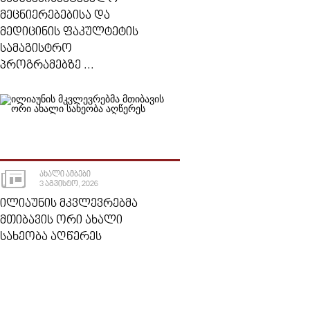
ᲛᲔᲪᲜᲘᲔᲠᲔᲑᲔᲑᲘᲡᲐ ᲓᲐ
ᲛᲔᲓᲘᲪᲘᲜᲘᲡ ᲤᲐᲙᲣᲚᲢᲔᲢᲘᲡ
ᲡᲐᲛᲐᲒᲘᲡᲢᲠᲝ
ᲞᲠᲝᲒᲠᲐᲛᲔᲑᲖᲔ ...
ᲐᲮᲐᲚᲘ ᲐᲛᲑᲔᲑᲘ
3 ᲐᲒᲕᲘᲡᲢᲝ, 2026
ᲘᲚᲘᲐᲣᲜᲘᲡ ᲛᲙᲕᲚᲔᲕᲠᲔᲑᲛᲐ
ᲛᲗᲘᲑᲐᲕᲘᲡ ᲝᲠᲘ ᲐᲮᲐᲚᲘ
ᲡᲐᲮᲔᲝᲑᲐ ᲐᲦᲬᲔᲠᲔᲡ