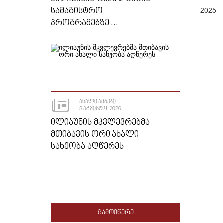
ᲡᲐᲛᲐᲒᲘᲡᲢᲠᲝ
2025
ᲞᲠᲝᲒᲠᲐᲛᲔᲑᲖᲔ ...
ᲐᲮᲐᲚᲘ ᲐᲛᲑᲔᲑᲘ
3 ᲐᲒᲕᲘᲡᲢᲝ, 2026
ᲘᲚᲘᲐᲣᲜᲘᲡ ᲛᲙᲕᲚᲔᲕᲠᲔᲑᲛᲐ
ᲛᲗᲘᲑᲐᲕᲘᲡ ᲝᲠᲘ ᲐᲮᲐᲚᲘ
ᲡᲐᲮᲔᲝᲑᲐ ᲐᲦᲬᲔᲠᲔᲡ
ᲒᲐᲛᲝᲘᲬᲔᲠᲔ