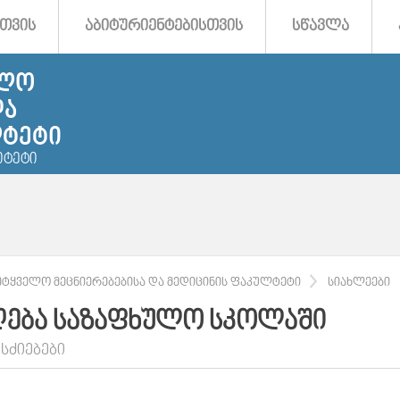
ᲗᲕᲘᲡ
ᲐᲑᲘᲢᲣᲠᲘᲔᲜᲢᲔᲑᲘᲡᲗᲕᲘᲡ
ᲡᲬᲐᲕᲚᲐ
ᲔᲚᲝ
ᲓᲐ
ᲚᲢᲔᲢᲘ
ᲘᲢᲔᲢᲘ
ᲔᲢᲧᲕᲔᲚᲝ ᲛᲔᲪᲜᲘᲔᲠᲔᲑᲔᲑᲘᲡᲐ ᲓᲐ ᲛᲔᲓᲘᲪᲘᲜᲘᲡ ᲤᲐᲙᲣᲚᲢᲔᲢᲘ
ᲡᲘᲐᲮᲚᲔᲔᲑᲘ
ᲦᲔᲑᲐ ᲡᲐᲖᲐᲤᲮᲣᲚᲝ ᲡᲙᲝᲚᲐᲨᲘ
ᲡᲫᲘᲔᲑᲔᲑᲘ