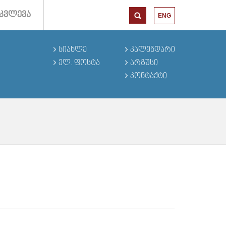
ᲙᲕᲚᲔᲕᲐ
ENG
ᲡᲘᲐᲮᲚᲔ
ᲙᲐᲚᲔᲜᲓᲐᲠᲘ
ᲔᲚ. ᲤᲝᲡᲢᲐ
ᲐᲠᲒᲣᲡᲘ
ᲙᲝᲜᲢᲐᲥᲢᲘ