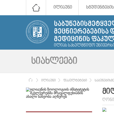
ᲘᲚᲘᲐᲣᲜᲘ
ᲡᲢᲣᲓᲔᲜᲢᲔᲑᲘᲡ
ᲡᲐᲑᲣᲜᲔᲑᲘᲡᲛᲔᲢᲧᲕ
ᲛᲔᲪᲜᲘᲔᲠᲔᲑᲔᲑᲘᲡᲐ 
ᲛᲔᲓᲘᲪᲘᲜᲘᲡ ᲤᲐᲙᲣ
ᲘᲚᲘᲐᲡ ᲡᲐᲮᲔᲚᲛᲬᲘᲤᲝ ᲣᲜᲘᲕᲔᲠᲡ
ᲡᲘᲐᲮᲚᲔᲔᲑᲘ
ᲛᲗᲐᲕᲐᲠᲘ
ᲘᲚᲘᲐᲣᲜᲘ
ᲤᲐᲙᲣᲚᲢᲔᲢᲔᲑᲘ
ᲡᲐᲑᲣᲜᲔᲑᲘᲡᲛ
ᲛᲘ
ᲦᲝᲜᲘ